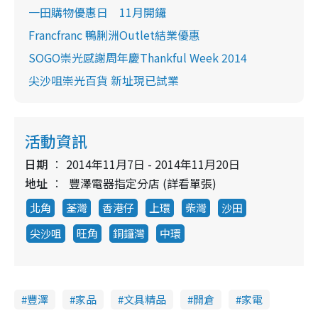
一田購物優惠日 11月開鑼
Francfranc 鴨脷洲Outlet結業優惠
SOGO崇光感謝周年慶Thankful Week 2014
尖沙咀崇光百貨 新址現已試業
活動資訊
日期
2014年11月7日 - 2014年11月20日
地址
豐澤電器指定分店 (詳看單張)
北角
荃灣
香港仔
上環
柴灣
沙田
尖沙咀
旺角
銅鑼灣
中環
豐澤
家品
文具精品
開倉
家電