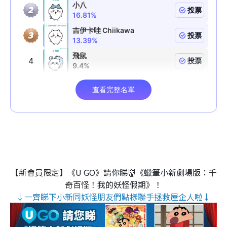
【新會員限定】《U GO》請你睇👹《蠟筆小新劇場版：千
奇百怪！我的妖怪假期》！
↓一齊睇下小新同妖怪朋友們點樣聯手拯救屋企人啦↓