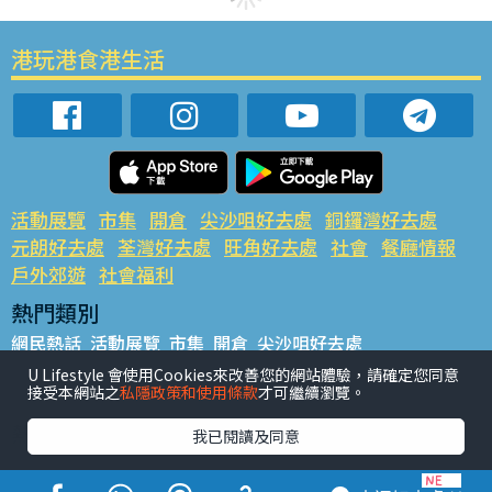
港玩港食港生活
活動展覽
市集
開倉
尖沙咀好去處
銅鑼灣好去處
元朗好去處
荃灣好去處
旺角好去處
社會
餐廳情報
戶外郊遊
社會福利
熱門類別
網民熱話
活動展覽
市集
開倉
尖沙咀好去處
銅鑼灣好去處
元朗好去處
荃灣好去處
旺角好去處
社會
U Lifestyle 會使用Cookies來改善您的網站體驗，請確定您同意
接受本網站之
私隱政策和使用條款
才可繼續瀏覽。
餐廳情報
戶外郊遊
熱門標籤
我已閱讀及同意
#UGO搵好去處
#人氣活動推介
#美食社群熱話
#親子玩樂好去處
#ULifestyle應用程式
#限時搶