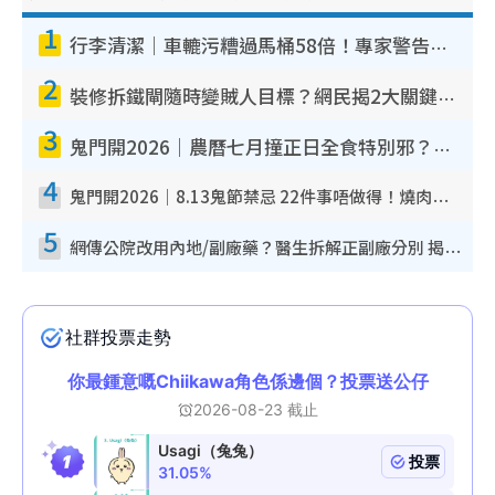
1
行李清潔｜車轆污糟過馬桶58倍！專家警告忌用酒精抹 教1招免污手除菌
2
裝修拆鐵閘隨時變賊人目標？網民揭2大關鍵用途：裝新式等於白裝？附新舊鐵閘分別
3
鬼門開2026｜農曆七月撞正日全食特別邪？專家警告切忌做一事！揭4大禁忌+2招保平安
4
鬼門開2026｜8.13鬼節禁忌 22件事唔做得！燒肉、刺身要少食？半夜勿吹口哨/打呢個電話
5
網傳公院改用內地/副廠藥？醫生拆解正副廠分別 揭4類人換藥隨時出事