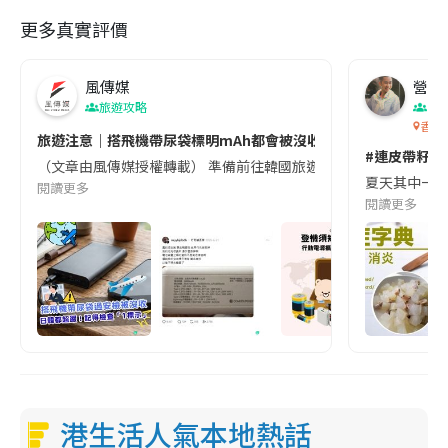
更多真實評價
風傳媒
營養教
旅遊攻略
生
香港
旅遊注意｜搭飛機帶尿袋標明mAh都會被沒收😱出發前切記檢查「1
#連皮帶籽都
（文章由風傳媒授權轉載） 準備前往韓國旅遊的民眾，近期要特別留
夏天其中一種時
閱讀更多
閱讀更多
港生活人氣本地熱話