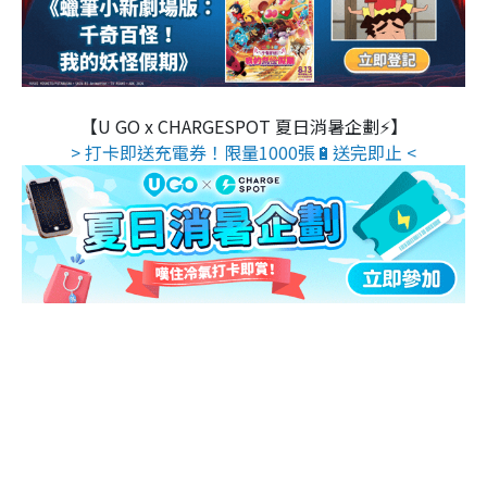
【U GO x CHARGESPOT 夏日消暑企劃⚡】
> 打卡即送充電券！限量1000張🔋送完即止 <