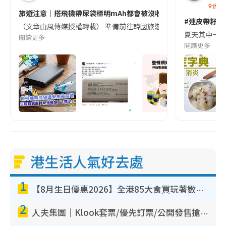
香港
旅遊注意｜搭飛機帶尿袋標明mAh都會被沒收😱出發前切記檢查「1
#連皮帶籽都
（文章由風傳媒授權轉載） 準備前往韓國旅遊的民眾，近期要特別留
夏天其中一種時
閱讀更多
閱讀更多
港生活人氣好去處
1
【8月生日優惠2026】全港85大食買玩著數攻略 自助餐/火鍋放題同行免費＋誠品/DONKI送現金券
2
人夫集團｜Klook套票/優先訂票/公開發售搶飛攻略！附票價.購票連結.場地座位表