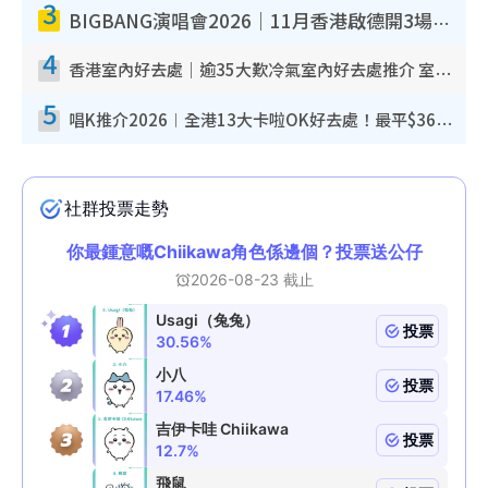
3
BIGBANG演唱會2026｜11月香港啟德開3場！實名制VIP申請、優先購票攻略
4
香港室內好去處｜逾35大歎冷氣室內好去處推介 室內活動免費避雨無懼落雨
5
唱K推介2026︱全港13大卡啦OK好去處！最平$36起 日文K都有！(附地址+收費詳情)