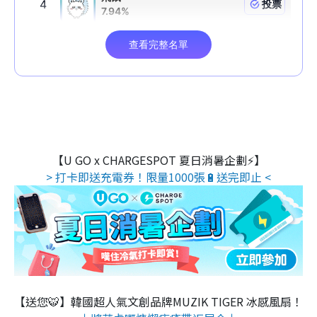
【U GO x CHARGESPOT 夏日消暑企劃⚡】
> 打卡即送充電券！限量1000張🔋送完即止 <
【送您🐯】韓國超人氣文創品牌MUZIK TIGER 冰感風扇！