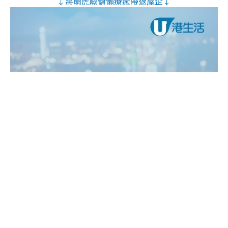
↓將萌虎嘅慵懶療癒帶返屋企↓