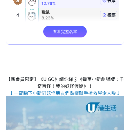
【新會員限定】《U GO》請你睇👹《蠟筆小新劇場版：千
奇百怪！我的妖怪假期》！
↓一齊睇下小新同妖怪朋友們點樣聯手拯救屋企人啦↓