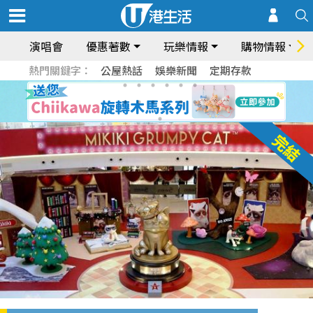
演唱會
優惠著數
玩樂情報
購物情報
熱門關鍵字：
公屋熱話
娛樂新聞
定期存款