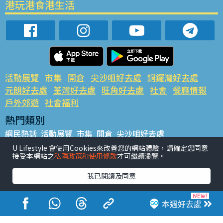
港玩港食港生活
活動展覽
市集
開倉
尖沙咀好去處
銅鑼灣好去處
元朗好去處
荃灣好去處
旺角好去處
社會
餐廳情報
戶外郊遊
社會福利
熱門類別
網民熱話
活動展覽
市集
開倉
尖沙咀好去處
銅鑼灣好去處
元朗好去處
荃灣好去處
旺角好去處
社會
U Lifestyle 會使用Cookies來改善您的網站體驗，請確定您同意
接受本網站之
私隱政策和使用條款
才可繼續瀏覽。
餐廳情報
戶外郊遊
熱門標籤
我已閱讀及同意
#UGO搵好去處
#人氣活動推介
#美食社群熱話
#親子玩樂好去處
#ULifestyle應用程式
#限時搶
本週好去處
#UJetso禮物放送
#ULifestyle商戶中心
#著數
#網絡熱話