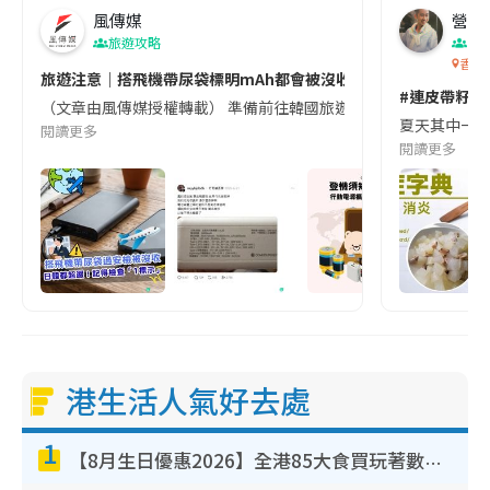
風傳媒
營養教
旅遊攻略
生
香港
旅遊注意｜搭飛機帶尿袋標明mAh都會被沒收😱出發前切記檢查「1
#連皮帶籽都
（文章由風傳媒授權轉載） 準備前往韓國旅遊的民眾，近期要特別留
夏天其中一種時
閱讀更多
閱讀更多
港生活人氣好去處
1
【8月生日優惠2026】全港85大食買玩著數攻略 自助餐/火鍋放題同行免費＋誠品/DONKI送現金券