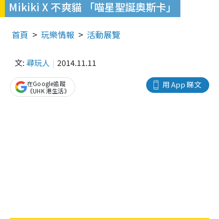
Mikiki X 不爽貓 「喵星聖誕奧斯卡」
首頁
玩樂情報
活動展覽
文:
尋玩人
2014.11.11
在Google追蹤
用 App 睇文
《UHK 港生活》