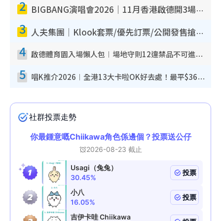
2
BIGBANG演唱會2026｜11月香港啟德開3場！實名制VIP申請、優先購票攻略
3
人夫集團｜Klook套票/優先訂票/公開發售搶飛攻略！附票價.購票連結.場地座位表
4
啟德體育園入場懶人包︱場地守則12違禁品不可進場准帶細水樽但全場禁樽蓋！應援牌有限制！
5
唱K推介2026︱全港13大卡啦OK好去處！最平$36起 日文K都有！(附地址+收費詳情)