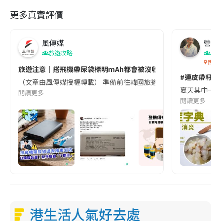
更多真實評價
風傳媒
營養教
旅遊攻略
生
香港
旅遊注意｜搭飛機帶尿袋標明mAh都會被沒收😱出發前切記檢查「1
#連皮帶籽都
（文章由風傳媒授權轉載） 準備前往韓國旅遊的民眾，近期要特別留
夏天其中一種時
閱讀更多
閱讀更多
港生活人氣好去處