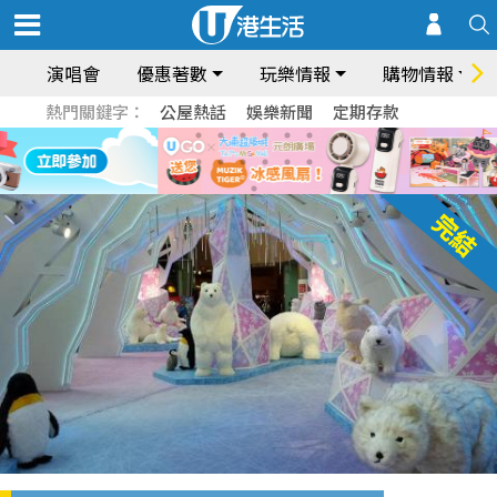
演唱會
優惠著數
玩樂情報
購物情報
熱門關鍵字：
公屋熱話
娛樂新聞
定期存款