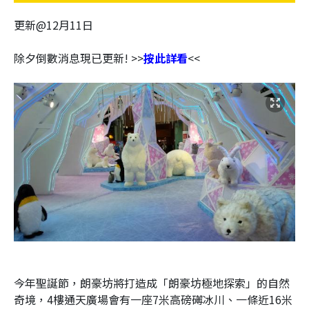
更新@12月11日
除夕倒數消息現已更新! >>
按此詳看
<<
今年聖誕節，朗豪坊將打造成
「朗豪坊極地探索」
的自然
奇境，
4樓通天廣場會有一座
7米高磅礡冰川、一條近16米