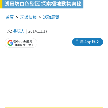
朗豪坊白色聖誕 探索極地動物奧秘
首頁
玩樂情報
活動展覽
文:
尋玩人
2014.11.17
在Google追蹤
用 App 睇文
《UHK 港生活》