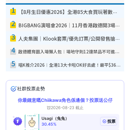
1
【8月生日優惠2026】全港85大食買玩著數攻略 自助餐/火鍋放題同行免費＋誠品/DONKI送現金券
2
BIGBANG演唱會2026｜11月香港啟德開3場！實名制VIP申請、優先購票攻略
3
人夫集團｜Klook套票/優先訂票/公開發售搶飛攻略！附票價.購票連結.場地座位表
4
啟德體育園入場懶人包︱場地守則12違禁品不可進場准帶細水樽但全場禁樽蓋！應援牌有限制！
5
唱K推介2026︱全港13大卡啦OK好去處！最平$36起 日文K都有！(附地址+收費詳情)