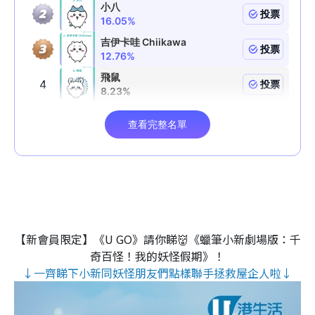
【新會員限定】《U GO》請你睇👹《蠟筆小新劇場版：千
奇百怪！我的妖怪假期》！
↓一齊睇下小新同妖怪朋友們點樣聯手拯救屋企人啦↓