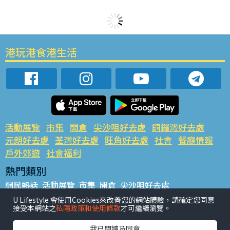
港玩港食港生活
活動展覽
市集
開倉
尖沙咀好去處
銅鑼灣好去處
元朗好去處
荃灣好去處
旺角好去處
社會
餐廳情報
戶外郊遊
社會福利
熱門類別
網民熱話
活動展覽
市集
開倉
尖沙咀好去處
銅鑼灣好去處
元朗好去處
荃灣好去處
旺角好去處
社會
U Lifestyle 會使用Cookies來改善您的網站體驗，請確定您同意
接受本網站之
私隱政策和使用條款
才可繼續瀏覽。
餐廳情報
戶外郊遊
熱門標籤
我已閱讀及同意