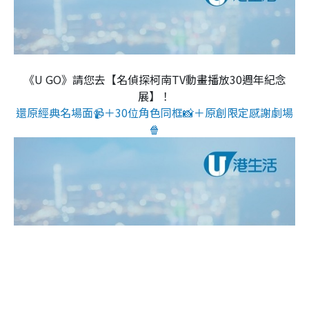
《U GO》請您去【名偵探柯南TV動畫播放30週年紀念
展】！
還原經典名場面📹＋30位角色同框📸＋原創限定感謝劇場
🍿