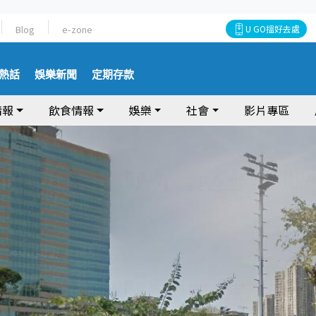
Blog
e-zone
U GO搵好去處
熱話
娛樂新聞
定期存款
情報
飲食情報
娛樂
社會
影片專區