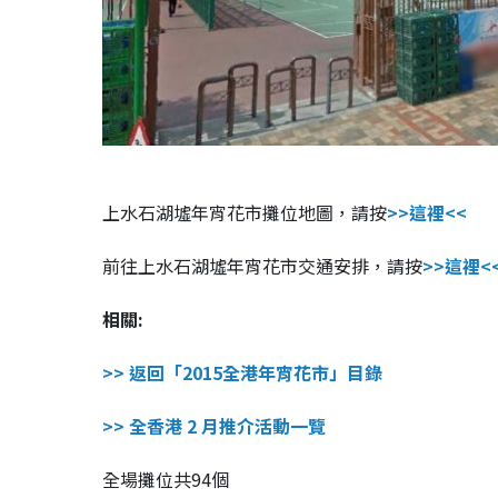
上水石湖墟
年宵花市攤位地圖，請按
>>這裡<<
前往
上水石湖墟
年宵花市交通安排，請按
>>這裡<
相關:
>> 返回「2015全港年宵花市」目錄
>> 全香港 2 月推介活動一覽
全場攤位共94個