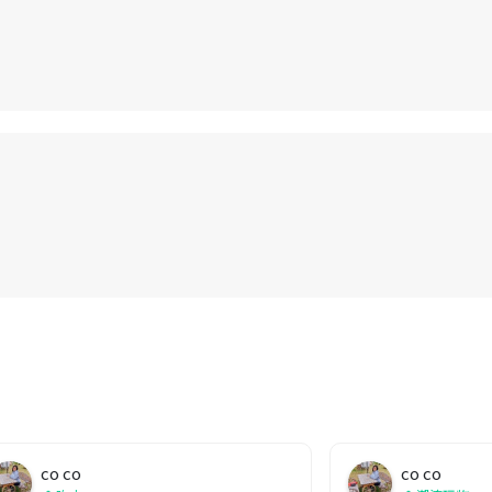
co co
co co