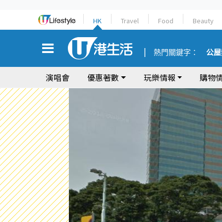
HK
Travel
Food
Beauty
熱門關鍵字：
公屋
演唱會
優惠著數
玩樂情報
購物