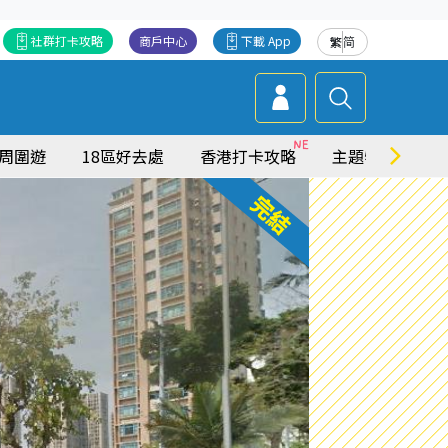
社群打卡攻略
商戶中心
下載 App
繁
简
周圍遊
18區好去處
香港打卡攻略
主題特集