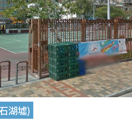
水石湖墟)