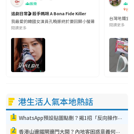
娛樂
吹
台灣
追劇日常🎬 殺手媽咪 A Bona Fide Killer
台灣地鐵宣
我最愛的韓國女演員孔曉振終於要回歸小螢幕啦!這次的劇本改編自同名
閱讀更多
閱讀更多
港生活人氣本地熱話
1
WhatsApp預設貼圖點刪？揭1招「反向操作」還原簡潔介面 附3步實測教學
2
香港山邊鐵閘邊門大開？內地客困惑意義何在！網民神回覆：呢種叫法理性防禦