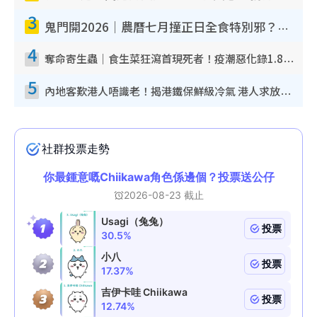
3
鬼門開2026｜農曆七月撞正日全食特別邪？專家警告切忌做一事！揭4大禁忌+2招保平安
4
奪命寄生蟲｜食生菜狂瀉首現死者！疫潮惡化錄1.8萬宗病例 揭洗菜3大謬誤
5
內地客歎港人唔識老！揭港鐵保鮮級冷氣 港人求放過：咪投訴