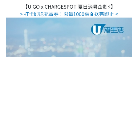
【U GO x CHARGESPOT 夏日消暑企劃⚡】
> 打卡即送充電券！限量1000張🔋送完即止 <