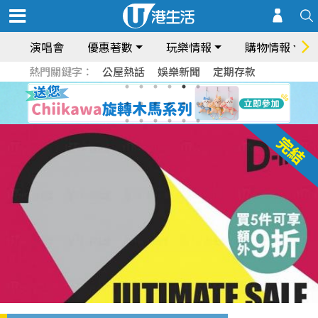
演唱會
優惠著數
玩樂情報
購物情報
熱門關鍵字：
公屋熱話
娛樂新聞
定期存款