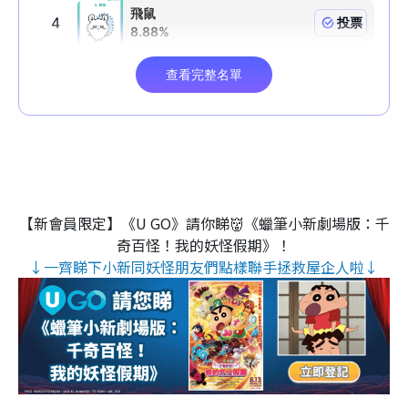
【新會員限定】《U GO》請你睇👹《蠟筆小新劇場版：千
奇百怪！我的妖怪假期》！
↓一齊睇下小新同妖怪朋友們點樣聯手拯救屋企人啦↓