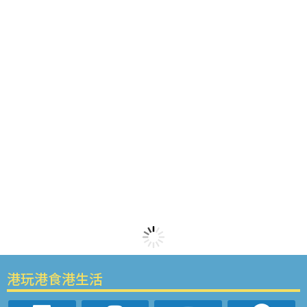
港玩港食港生活