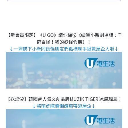
【新會員限定】《U GO》請你睇👹《蠟筆小新劇場版：千
奇百怪！我的妖怪假期》！
↓一齊睇下小新同妖怪朋友們點樣聯手拯救屋企人啦↓
【送您🐯】韓國超人氣文創品牌MUZIK TIGER 冰感風扇！
↓將萌虎嘅慵懶療癒帶返屋企↓