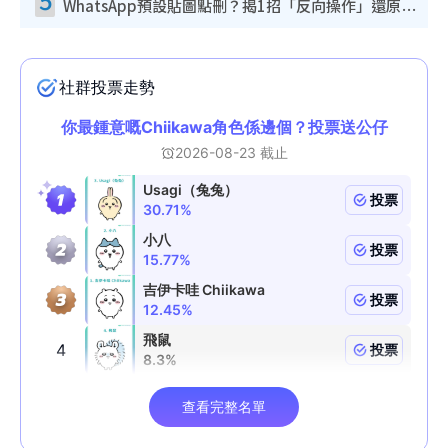
WhatsApp預設貼圖點刪？揭1招「反向操作」還原簡潔介面 附3步實測教學