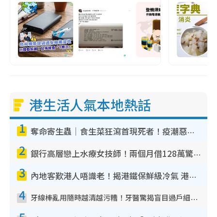
港生活人氣本地熱話
1
奪命寄生蟲｜食生菜狂瀉首現死者！疫潮惡化錄1.8萬宗病例 揭洗菜3大謬誤
2
銀行高層戀上水療女技師！兩個月借128萬驚覺「沉船」沉落火海 揭背後疑似邪教操控賣淫
3
內地客歎港人唔識老！揭港鐵保鮮級冷氣 港人求放過：咪投訴
4
牙線棒亂用隨時越清越污糟！牙醫驚揭盲目過戶細菌恐致蛀牙：呢種先係日常真保養
5