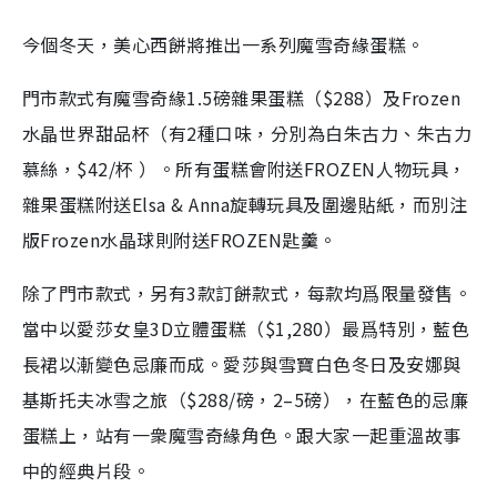
今個冬天，美心西餅將推出一系列魔雪奇緣蛋糕。
門市款式有魔雪奇緣1.5磅雜果蛋糕（$288）及Frozen
水晶世界甜品杯（有2種口味，分別為白朱古力、朱古力
慕絲，$42/杯 ）。所有蛋糕會附送FROZEN人物玩具，
雜果蛋糕
附送Elsa & Anna旋轉玩具及圍邊貼紙，而別注
版Frozen水晶球則附送FROZEN匙羹。
除了
門市款式，
另有3款訂餅款式，每款均爲限量發售。
當中以愛莎女皇3D立體蛋糕（$1,280）最爲特別，藍色
長裙以漸變色忌廉而成。愛莎與雪寶白色冬日及安娜與
基斯托夫冰雪之旅（$288/磅，2–5磅），在藍色的忌廉
蛋糕上，站有一衆魔雪奇緣角色。跟大家一起重溫故事
中的經典片段。