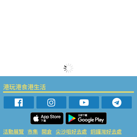
港玩港食港生活
活動展覽
市集
開倉
尖沙咀好去處
銅鑼灣好去處