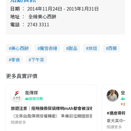
日期
2014年11月24日 - 2015年1月31日
地址
全線美心西餅
電話
2743 3311
美心西餅
魔雪奇緣
甜品
烘焙
西餐
零食
下午茶
更多真實評價
風傳媒
營養教
旅遊攻略
生
香港
旅遊注意｜搭飛機帶尿袋標明mAh都會被沒收😱出發前切記檢查「1
#連皮帶籽都
（文章由風傳媒授權轉載） 準備前往韓國旅遊的民眾，近期要特別留
夏天其中一種時
閱讀更多
閱讀更多