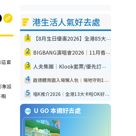
港生活人氣好去處
1
【8月生日優惠2026】全港85大食買玩著數攻略 自助餐/火鍋放題同行免費＋誠品/DONKI送現金券
2
BIGBANG演唱會2026｜11月香港啟德開3場！實名制VIP申請、優先購票攻略
味這套
3
人夫集團｜Klook套票/優先訂票/公開發售搶飛攻略！附票價.購票連結.場地座位表
4
啟德體育園入場懶人包︱場地守則12違禁品不可進場准帶細水樽但全場禁樽蓋！應援牌有限制！
形象設
5
唱K推介2026︱全港13大卡啦OK好去處！最平$36起 日文K都有！(附地址+收費詳情)
不暇
U GO 本週好去處