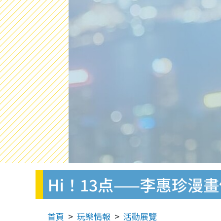
Hi！13点——李惠珍漫
首頁
玩樂情報
活動展覽