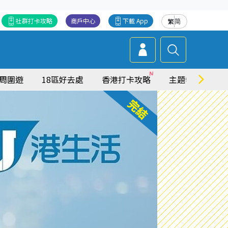
社群打卡攻略
商戶中心
下載 App
繁
简
周圍遊
18區好去處
香港打卡攻略
主題特集