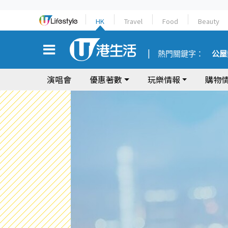
HK
Travel
Food
Beauty
熱門關鍵字：
公屋
演唱會
優惠著數
玩樂情報
購物