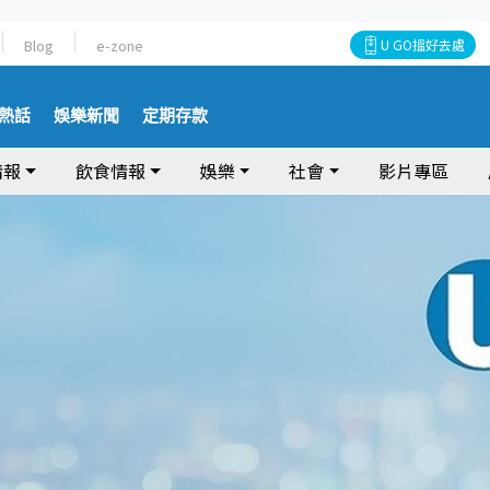
Blog
e-zone
U GO搵好去處
熱話
娛樂新聞
定期存款
情報
飲食情報
娛樂
社會
影片專區