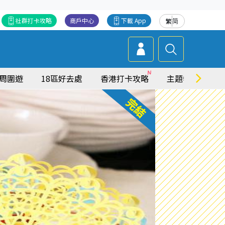
社群打卡攻略
商戶中心
下載 App
繁
简
周圍遊
18區好去處
香港打卡攻略
主題特集