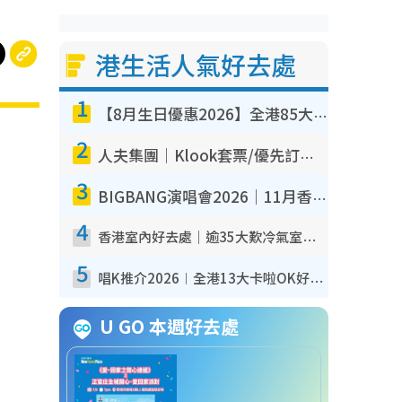
港生活人氣好去處
1
【8月生日優惠2026】全港85大食買玩著數攻略 自助餐/火鍋放題同行免費＋誠品/DONKI送現金券
2
人夫集團｜Klook套票/優先訂票/公開發售搶飛攻略！附票價.購票連結.場地座位表
3
BIGBANG演唱會2026｜11月香港啟德開3場！實名制VIP申請、優先購票攻略
4
香港室內好去處｜逾35大歎冷氣室內好去處推介 室內活動免費避雨無懼落雨
5
唱K推介2026︱全港13大卡啦OK好去處！最平$36起 日文K都有！(附地址+收費詳情)
U GO 本週好去處