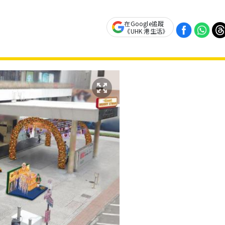
在Google追蹤
《UHK 港生活》