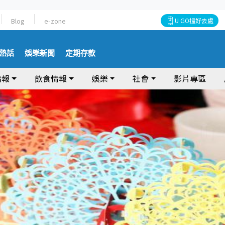
Blog
e-zone
U GO搵好去處
熱話
娛樂新聞
定期存款
情報
飲食情報
娛樂
社會
影片專區