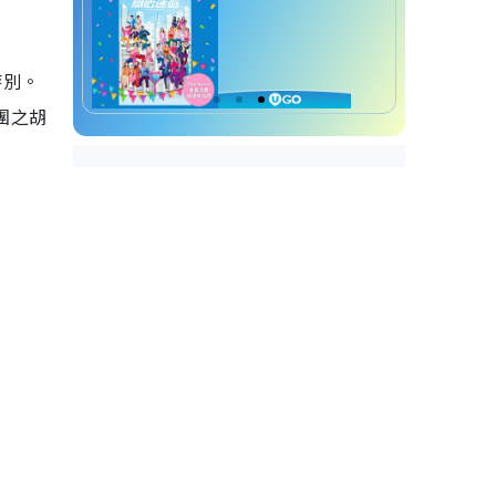
特別。
舞團之胡