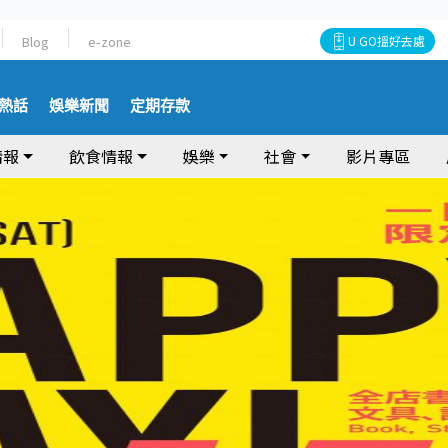
Blog
e-zone
U GO搵好去處
熱話
娛樂新聞
定期存款
情報
飲食情報
娛樂
社會
影片專區