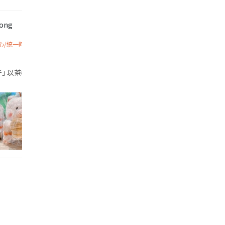
Tong
心/統一時代百貨高雄店
帶的行動電源機身已標示「10000mAh」，卻仍被要求當場丟棄，讓他
袋好似｢斷線｣｡試咗 Doppelherz aktiv Omega-3 1400
仔｣ 以茶樓店員造型亮相,主打配件自由拆換､精緻港點主題與高度互動性｡ ✨外