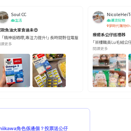
Soul CC
NicoleHei
生活
潮流玩物
夢時代購物中
切記檢查「1標示」🚨
呢款魚油大家食過未😍
療癒系公仔巡禮🧸
近期要特別留意隨身行李中的行動電源。一名旅客日前在機場安檢時，明明攜
💊 ｢精神返晒嚟,專注力提升!｣ 長時間對住電腦､剪片寫稿,成日覺得眼睛乾澀､腦
｢茶樓職員Lu毛絨公
閱讀更多
閱讀更多