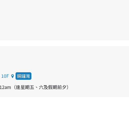
10F
銅鑼灣
m-12am（逢星期五、六及假期前夕）