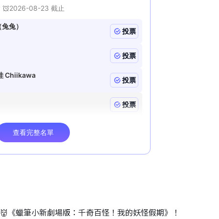
睇👹《蠟筆小新劇場版：千奇百怪！我的妖怪假期》！