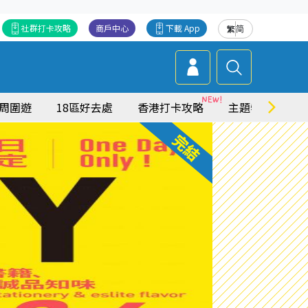
社群打卡攻略
商戶中心
下載 App
繁
简
周圍遊
18區好去處
香港打卡攻略
主題特集