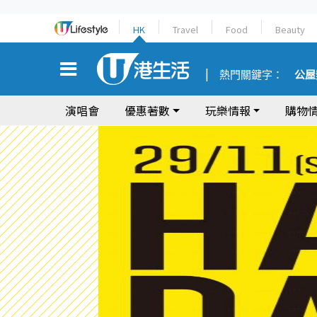
HK
Travel
Food
Beauty
熱門關鍵字：
公屋
演唱會
優惠著數
玩樂情報
購物