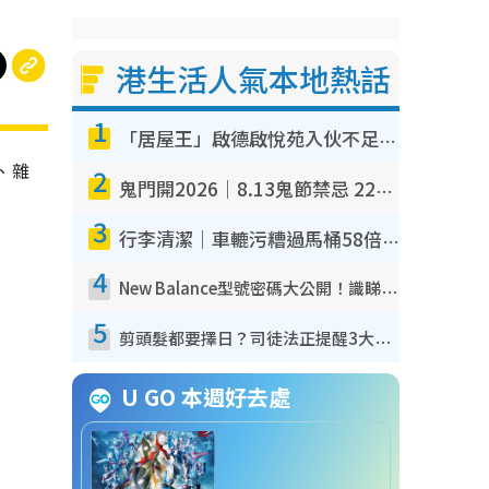
港生活人氣本地熱話
1
「居屋王」啟德啟悅苑入伙不足一年淪甩漏之王！插頭噴火花致大停電 多戶業主全屋家電報銷
、雜
2
鬼門開2026｜8.13鬼節禁忌 22件事唔做得！燒肉、刺身要少食？半夜勿吹口哨/打呢個電話
3
行李清潔｜車轆污糟過馬桶58倍！專家警告忌用酒精抹 教1招免污手除菌
4
New Balance型號密碼大公開！識睇2個數字買鞋秒知功能免中伏 附5大熱門鞋款
5
剪頭髮都要擇日？司徒法正提醒3大禁忌日子 隨時剪走財運！呢日剪髮恐「剪壽命」？
U GO 本週好去處