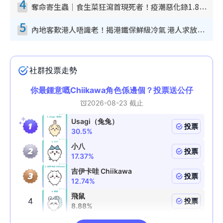
4
奪命寄生蟲｜食生菜狂瀉首現死者！疫潮惡化錄1.8萬宗病例 揭洗菜3大謬誤
5
內地客歎港人唔識老！揭港鐵保鮮級冷氣 港人求放過：咪投訴