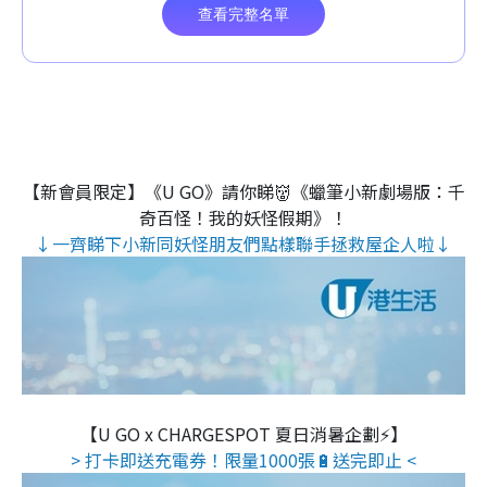
【新會員限定】《U GO》請你睇👹《蠟筆小新劇場版：千
奇百怪！我的妖怪假期》！
↓一齊睇下小新同妖怪朋友們點樣聯手拯救屋企人啦↓
【U GO x CHARGESPOT 夏日消暑企劃⚡】
> 打卡即送充電券！限量1000張🔋送完即止 <