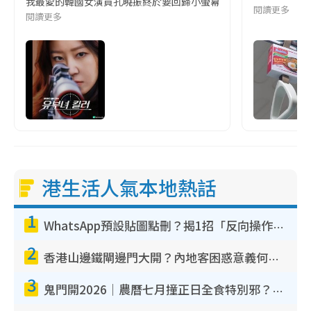
我最愛的韓國女演員孔曉振終於要回歸小螢幕啦!這次的劇本改編自同名
閱讀更多
閱讀更多
港生活人氣本地熱話
1
WhatsApp預設貼圖點刪？揭1招「反向操作」還原簡潔介面 附3步實測教學
2
香港山邊鐵閘邊門大開？內地客困惑意義何在！網民神回覆：呢種叫法理性防禦
3
鬼門開2026｜農曆七月撞正日全食特別邪？專家警告切忌做一事！揭4大禁忌+2招保平安