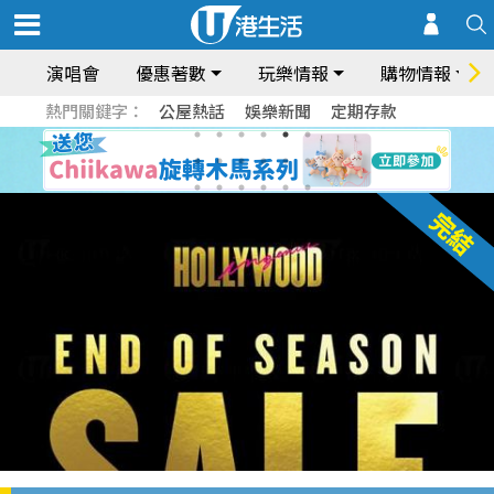
演唱會
優惠著數
玩樂情報
購物情報
熱門關鍵字：
公屋熱話
娛樂新聞
定期存款