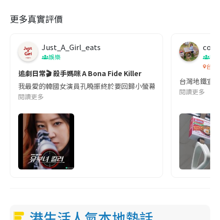
更多真實評價
Just_A_Girl_eats
co c
娛樂
吹
台灣
追劇日常🎬 殺手媽咪 A Bona Fide Killer
台灣地鐵宣
我最愛的韓國女演員孔曉振終於要回歸小螢幕啦!這次的劇本改編自同名
閱讀更多
閱讀更多
港生活人氣本地熱話