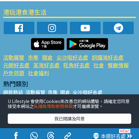
港玩港食港生活
活動展覽
市集
開倉
尖沙咀好去處
銅鑼灣好去處
元朗好去處
荃灣好去處
旺角好去處
社會
餐廳情報
戶外郊遊
社會福利
熱門類別
網民熱話
活動展覽
市集
開倉
尖沙咀好去處
銅鑼灣好去處
元朗好去處
荃灣好去處
旺角好去處
社會
U Lifestyle 會使用Cookies來改善您的網站體驗，請確定您同意
接受本網站之
私隱政策和使用條款
才可繼續瀏覽。
餐廳情報
戶外郊遊
熱門標籤
我已閱讀及同意
#UGO搵好去處
#人氣活動推介
#美食社群熱話
#親子玩樂好去處
#ULifestyle應用程式
#限時搶
本週好去處