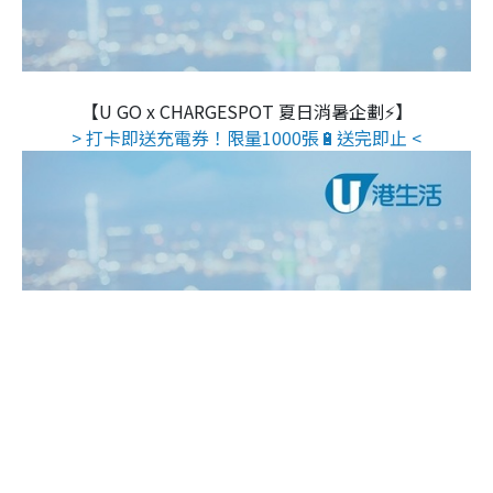
【U GO x CHARGESPOT 夏日消暑企劃⚡】
> 打卡即送充電券！限量1000張🔋送完即止 <