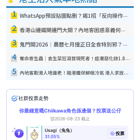
1
WhatsApp預設貼圖點刪？揭1招「反向操作」還原簡潔介面 附3步實測教學
2
香港山邊鐵閘邊門大開？內地客困惑意義何在！網民神回覆：呢種叫法理性防禦
3
鬼門開2026｜農曆七月撞正日全食特別邪？專家警告切忌做一事！揭4大禁忌+2招保平安
4
奪命寄生蟲｜食生菜狂瀉首現死者！疫潮惡化錄1.8萬宗病例 揭洗菜3大謬誤
5
內地客歎港人唔識老！揭港鐵保鮮級冷氣 港人求放過：咪投訴