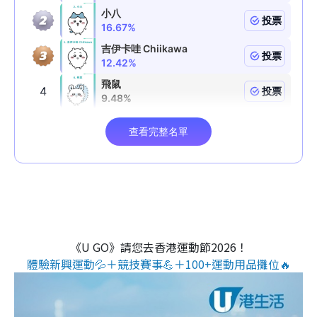
《U GO》請您去香港運動節2026！
體驗新興運動💦＋競技賽事💪＋100+運動用品攤位🔥