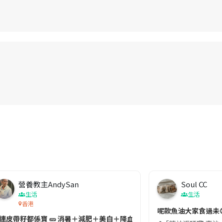
營養教主AndySan
Soul CC
生活
生活
香港
切記檢查「1標示」🚨
呢款魚油大家食過未
#連皮帶籽都係寶 🥒 消暑＋減肥＋美白＋降血脂