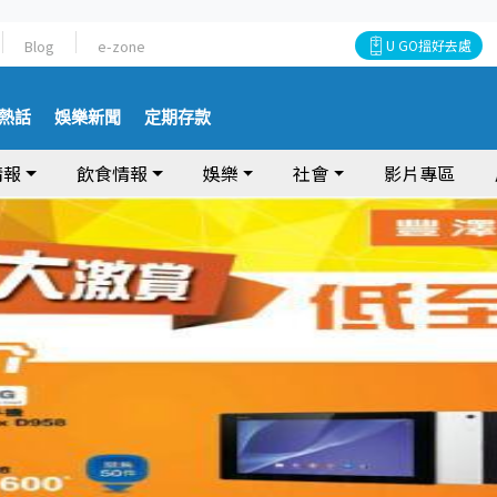
Blog
e-zone
U GO搵好去處
熱話
娛樂新聞
定期存款
情報
飲食情報
娛樂
社會
影片專區