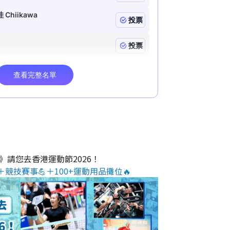
O》請您去香港運動節2026！
＋競技賽事💪＋100+運動用品攤位🔥