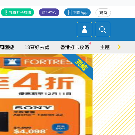
社群打卡攻略
商戶中心
下載 App
繁
简
周圍遊
18區好去處
香港打卡攻略
主題特集