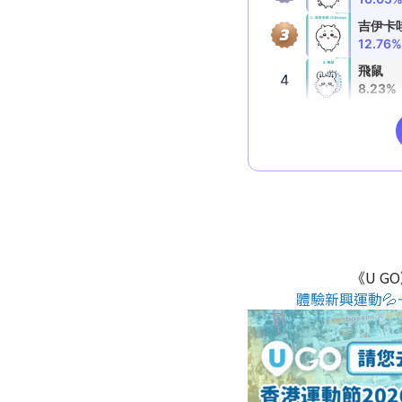
《U G
體驗新興運動💦