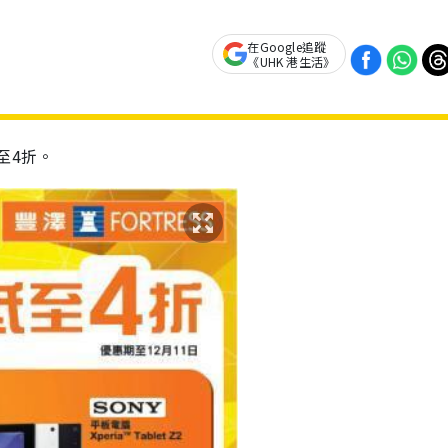
在Google追蹤
《UHK 港生活》
至4折。