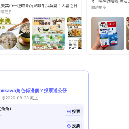
近期要特別留意隨身行李中的行動電源。一名旅客日前在機場安檢時，明明攜
💊 ｢精神返晒嚟,專
天其中一種時令蔬果非冬瓜莫屬！大暑之日，點都要飲碗冬瓜湯消暑解渴！除了解暑，冬瓜仲有
閱讀更多
閱讀更多