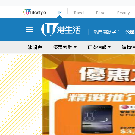
HK
Travel
Food
Beauty
熱門關鍵字：
公屋
演唱會
優惠著數
玩樂情報
購物