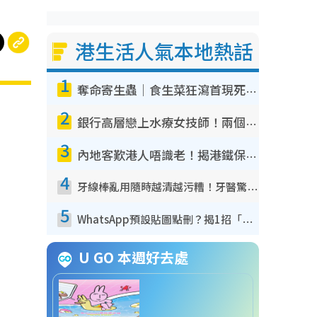
港生活人氣本地熱話
1
奪命寄生蟲｜食生菜狂瀉首現死者！疫潮惡化錄1.8萬宗病例 揭洗菜3大謬誤
2
銀行高層戀上水療女技師！兩個月借128萬驚覺「沉船」沉落火海 揭背後疑似邪教操控賣淫
3
內地客歎港人唔識老！揭港鐵保鮮級冷氣 港人求放過：咪投訴
4
牙線棒亂用隨時越清越污糟！牙醫驚揭盲目過戶細菌恐致蛀牙：呢種先係日常真保養
5
WhatsApp預設貼圖點刪？揭1招「反向操作」還原簡潔介面 附3步實測教學
U GO 本週好去處