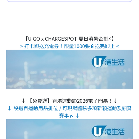
【U GO x CHARGESPOT 夏日消暑企劃⚡】
> 打卡即送充電券！限量1000張🔋送完即止 <
↓ 【免費送】香港運動節2026電子門票！↓
↓ 設過百運動用品攤位 / 可現場體驗多項新穎運動及觀賞
賽事🔥 ↓