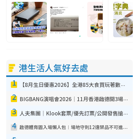
港生活人氣好去處
1
【8月生日優惠2026】全港85大食買玩著數攻略 自助餐/火鍋放題同行免費＋誠品/DONKI送現金券
2
BIGBANG演唱會2026｜11月香港啟德開3場！實名制VIP申請、優先購票攻略
3
人夫集團｜Klook套票/優先訂票/公開發售搶飛攻略！附票價.購票連結.場地座位表
4
啟德體育園入場懶人包︱場地守則12違禁品不可進場准帶細水樽但全場禁樽蓋！應援牌有限制！