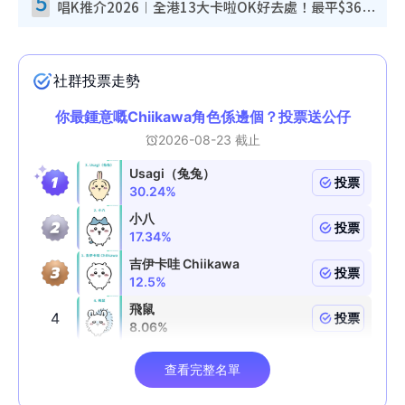
5
唱K推介2026︱全港13大卡啦OK好去處！最平$36起 日文K都有！(附地址+收費詳情)