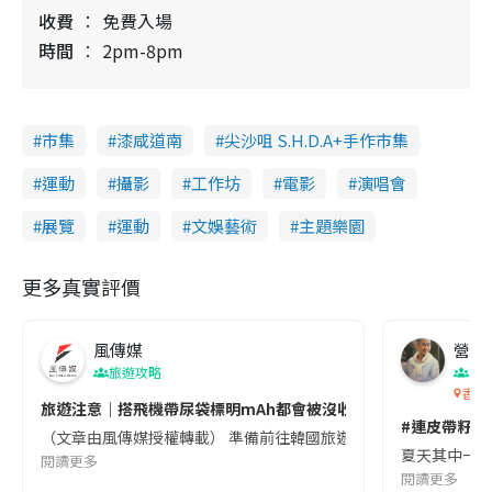
收費
免費入場
時間
2pm-8pm
市集
漆咸道南
尖沙咀 S.H.D.A+手作市集
運動
攝影
工作坊
電影
演唱會
展覽
運動
文娛藝術
主題樂園
更多真實評價
風傳媒
營養教
旅遊攻略
生
香港
旅遊注意｜搭飛機帶尿袋標明mAh都會被沒收😱出發前切記檢查「1
#連皮帶籽都
（文章由風傳媒授權轉載） 準備前往韓國旅遊的民眾，近期要特別留
夏天其中一種時
閱讀更多
閱讀更多