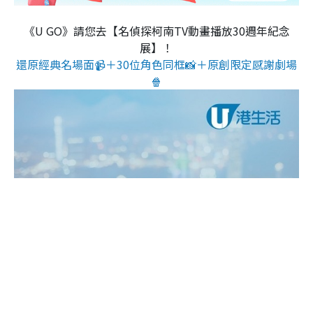
《U GO》請您去【名偵探柯南TV動畫播放30週年紀念
展】！
還原經典名場面📹＋30位角色同框📸＋原創限定感謝劇場
🍿