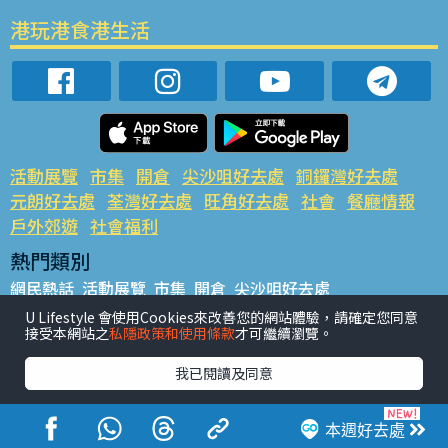
港玩港食港生活
活動展覽
市集
開倉
尖沙咀好去處
銅鑼灣好去處
元朗好去處
荃灣好去處
旺角好去處
社會
餐廳情報
戶外郊遊
社會福利
熱門類別
網民熱話
活動展覽
市集
開倉
尖沙咀好去處
銅鑼灣好去處
元朗好去處
荃灣好去處
旺角好去處
社會
U Lifestyle 會使用Cookies來改善您的網站體驗，請確定您同意
接受本網站之
私隱政策和使用條款
才可繼續瀏覽。
餐廳情報
戶外郊遊
熱門標籤
我已閱讀及同意
#UGO搵好去處
#人氣活動推介
#美食社群熱話
#親子玩樂好去處
#ULifestyle應用程式
#限時搶
本週好去處
#UJetso禮物放送
#ULifestyle商戶中心
#著數
#網絡熱話