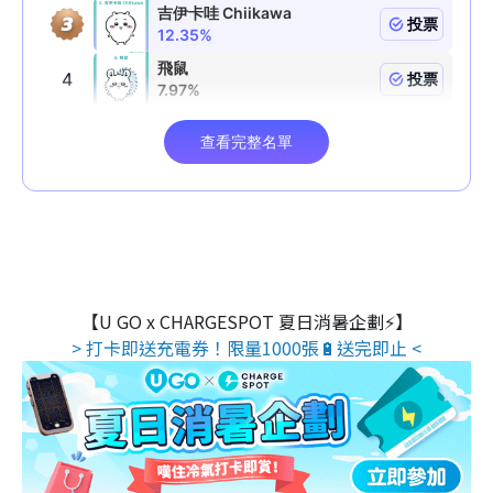
【U GO x CHARGESPOT 夏日消暑企劃⚡】
> 打卡即送充電券！限量1000張🔋送完即止 <