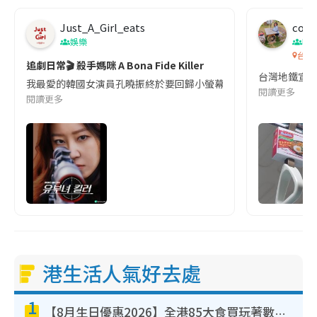
Just_A_Girl_eats
co c
娛樂
吹
台灣
追劇日常🎬 殺手媽咪 A Bona Fide Killer
台灣地鐵宣
我最愛的韓國女演員孔曉振終於要回歸小螢幕啦!這次的劇本改編自同名
閱讀更多
閱讀更多
港生活人氣好去處
1
【8月生日優惠2026】全港85大食買玩著數攻略 自助餐/火鍋放題同行免費＋誠品/DONKI送現金券