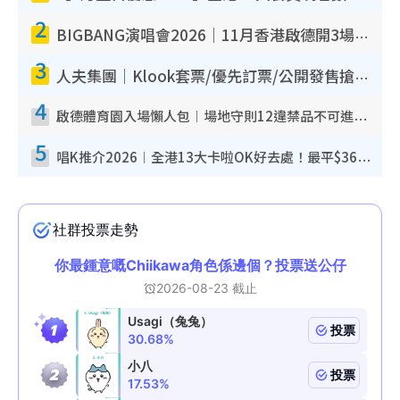
2
BIGBANG演唱會2026｜11月香港啟德開3場！實名制VIP申請、優先購票攻略
3
人夫集團｜Klook套票/優先訂票/公開發售搶飛攻略！附票價.購票連結.場地座位表
4
啟德體育園入場懶人包︱場地守則12違禁品不可進場准帶細水樽但全場禁樽蓋！應援牌有限制！
5
唱K推介2026︱全港13大卡啦OK好去處！最平$36起 日文K都有！(附地址+收費詳情)