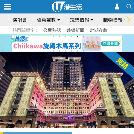
演唱會
優惠著數
玩樂情報
購物情報
熱門關鍵字：
公屋熱話
娛樂新聞
定期存款