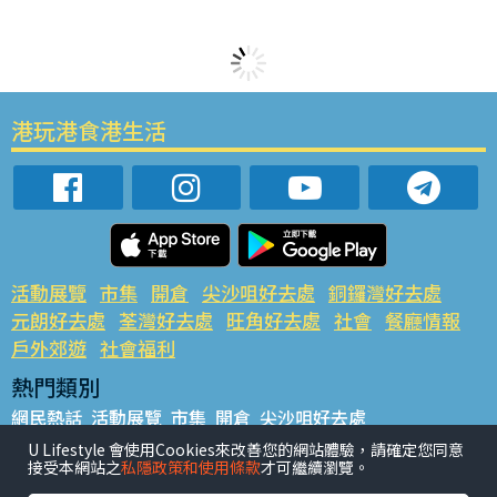
港玩港食港生活
活動展覽
市集
開倉
尖沙咀好去處
銅鑼灣好去處
元朗好去處
荃灣好去處
旺角好去處
社會
餐廳情報
戶外郊遊
社會福利
熱門類別
網民熱話
活動展覽
市集
開倉
尖沙咀好去處
銅鑼灣好去處
元朗好去處
荃灣好去處
旺角好去處
社會
U Lifestyle 會使用Cookies來改善您的網站體驗，請確定您同意
接受本網站之
私隱政策和使用條款
才可繼續瀏覽。
餐廳情報
戶外郊遊