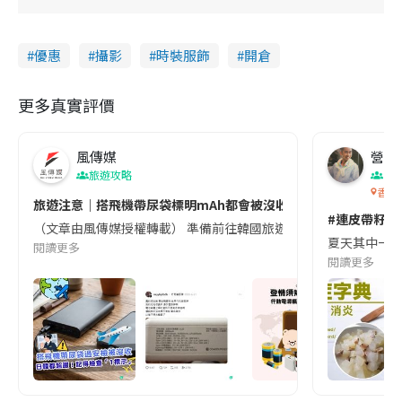
優惠
攝影
時裝服飾
開倉
更多真實評價
風傳媒
營養教
旅遊攻略
生
香港
旅遊注意｜搭飛機帶尿袋標明mAh都會被沒收😱出發前切記檢查「1
#連皮帶籽都
（文章由風傳媒授權轉載） 準備前往韓國旅遊的民眾，近期要特別留
夏天其中一種時
閱讀更多
閱讀更多