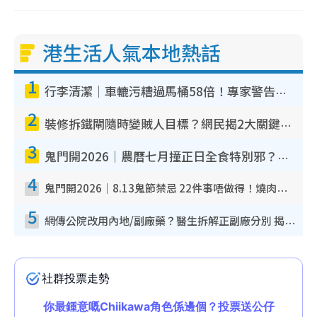
港生活人氣本地熱話
1
行李清潔｜車轆污糟過馬桶58倍！專家警告忌用酒精抹 教1招免污手除菌
2
裝修拆鐵閘隨時變賊人目標？網民揭2大關鍵用途：裝新式等於白裝？附新舊鐵閘分別
3
鬼門開2026｜農曆七月撞正日全食特別邪？專家警告切忌做一事！揭4大禁忌+2招保平安
4
鬼門開2026｜8.13鬼節禁忌 22件事唔做得！燒肉、刺身要少食？半夜勿吹口哨/打呢個電話
5
網傳公院改用內地/副廠藥？醫生拆解正副廠分別 揭4類人換藥隨時出事