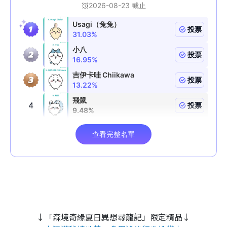
↓「森境奇緣夏日異想尋龍記」限定精品↓