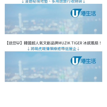
↓漫遊秘境地墊、多用途旅行收納袋↓
【送您🐯】韓國超人氣文創品牌MUZIK TIGER 冰感風扇！
↓將萌虎嘅慵懶療癒帶返屋企↓