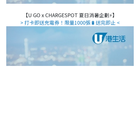
【U GO x CHARGESPOT 夏日消暑企劃⚡】
> 打卡即送充電券！限量1000張🔋送完即止 <