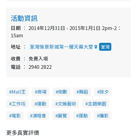
活動資訊
日期
2014年12月31日 - 2015年1月1日 2pm-2：
15am
地址
荃灣愉景新城第一層天幕大堂
荃灣
收費
免費入場
電話
2940 2822
Mall王
商場
倒數
舞蹈
除夕
工作坊
運動
文娛藝術
主題樂園
電影
演唱會
展覽
運動
攝影
更多真實評價