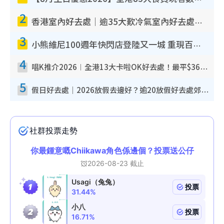
2
香港室內好去處｜逾35大歎冷氣室內好去處推介 室內活動免費避雨無懼落雨
3
小熊維尼100週年快閃店登陸又一城 重現百畝森林經典場景／獨家限定盲盒登場／專屬DIY香水
4
唱K推介2026︱全港13大卡啦OK好去處！最平$36起 日文K都有！(附地址+收費詳情)
5
假日好去處｜2026放假去邊好？逾20放假好去處郊外/秘景 休閒半日或一日遊