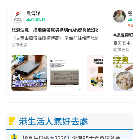
風傳媒
營養教
旅遊攻略
生
香港
旅遊注意｜搭飛機帶尿袋標明mAh都會被沒收😱出發前切記檢查「1
#連皮帶籽都
（文章由風傳媒授權轉載） 準備前往韓國旅遊的民眾，近期要特別留
夏天其中一種時
閱讀更多
閱讀更多
港生活人氣好去處
1
【8月生日優惠2026】全港85大食買玩著數攻略 自助餐/火鍋放題同行免費＋誠品/DONKI送現金券