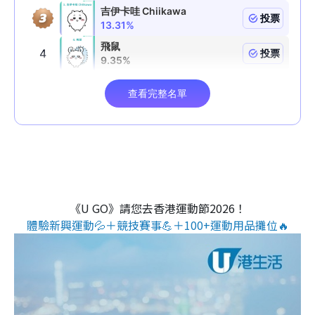
《U GO》請您去香港運動節2026！
體驗新興運動💦＋競技賽事💪＋100+運動用品攤位🔥