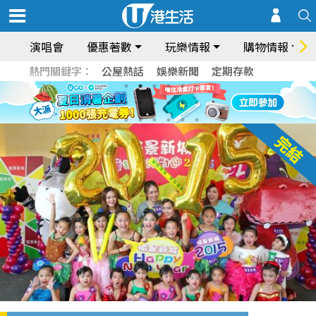
演唱會
優惠著數
玩樂情報
購物情報
熱門關鍵字：
公屋熱話
娛樂新聞
定期存款