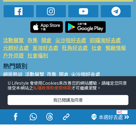
活動展覽
市集
開倉
尖沙咀好去處
銅鑼灣好去處
元朗好去處
荃灣好去處
旺角好去處
社會
餐廳情報
戶外郊遊
社會福利
熱門類別
網民熱話
活動展覽
市集
開倉
尖沙咀好去處
銅鑼灣好去處
元朗好去處
荃灣好去處
旺角好去處
社會
U Lifestyle 會使用Cookies來改善您的網站體驗，請確定您同意
接受本網站之
私隱政策和使用條款
才可繼續瀏覽。
餐廳情報
戶外郊遊
熱門標籤
我已閱讀及同意
#UGO搵好去處
#人氣活動推介
#美食社群熱話
#親子玩樂好去處
#ULifestyle應用程式
#限時搶
本週好去處
#UJetso禮物放送
#ULifestyle商戶中心
#著數
#網絡熱話
香港經濟日報版權所有©2026