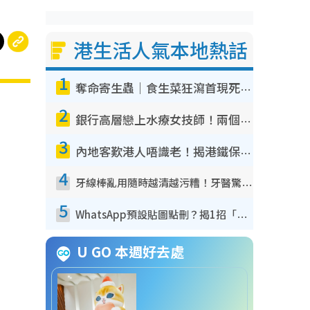
港生活人氣本地熱話
1
奪命寄生蟲｜食生菜狂瀉首現死者！疫潮惡化錄1.8萬宗病例 揭洗菜3大謬誤
2
銀行高層戀上水療女技師！兩個月借128萬驚覺「沉船」沉落火海 揭背後疑似邪教操控賣淫
3
內地客歎港人唔識老！揭港鐵保鮮級冷氣 港人求放過：咪投訴
4
牙線棒亂用隨時越清越污糟！牙醫驚揭盲目過戶細菌恐致蛀牙：呢種先係日常真保養
5
WhatsApp預設貼圖點刪？揭1招「反向操作」還原簡潔介面 附3步實測教學
U GO 本週好去處