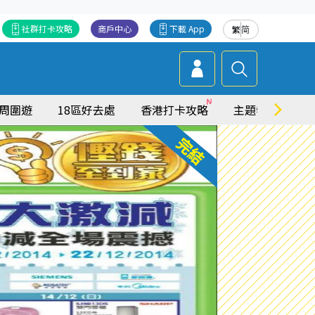
社群打卡攻略
商戶中心
下載 App
繁
简
周圍遊
18區好去處
香港打卡攻略
主題特集