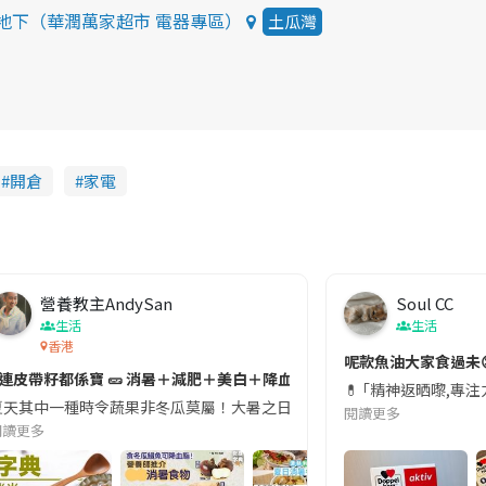
地下（華潤萬家超市 電器專區）
土瓜灣
開倉
家電
營養教主AndySan
Soul CC
生活
生活
香港
切記檢查「1標示」🚨
呢款魚油大家食過未
#連皮帶籽都係寶 🥒 消暑＋減肥＋美白＋降血脂
近期要特別留意隨身行李中的行動電源。一名旅客日前在機場安檢時，明明攜
💊 ｢精神返晒嚟,專
天其中一種時令蔬果非冬瓜莫屬！大暑之日，點都要飲碗冬瓜湯消暑解渴！除了解暑，冬瓜仲有
閱讀更多
閱讀更多