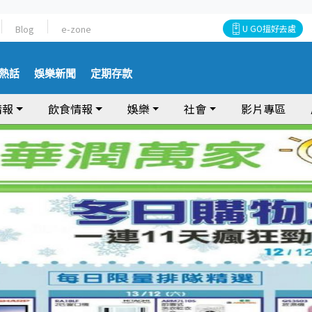
Blog
e-zone
U GO搵好去處
熱話
娛樂新聞
定期存款
情報
飲食情報
娛樂
社會
影片專區