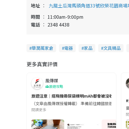
地址
九龍土瓜灣馬頭角道33號欣榮花園商場
時間
11:00am-9:00pm
電話
2348 4438
華潤萬家倉
電器
家品
文具精品
更多真實評價
風傳媒
旅遊攻略
旅遊注意｜搭飛機帶尿袋標明mAh都會被沒收😱出發前
（文章由風傳媒授權轉載） 準備前往韓國旅遊的民眾，
夏
閱讀更多