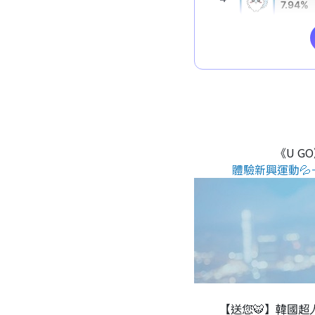
《U G
體驗新興運動💦
【送您🐯】韓國超人