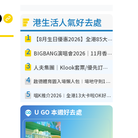
港生活人氣好去處
1
【8月生日優惠2026】全港85大食買玩著數攻略 自助餐/火鍋放題同行免費＋誠品/DONKI送現金券
2
BIGBANG演唱會2026｜11月香港啟德開3場！實名制VIP申請、優先購票攻略
3
人夫集團｜Klook套票/優先訂票/公開發售搶飛攻略！附票價.購票連結.場地座位表
4
啟德體育園入場懶人包︱場地守則12違禁品不可進場准帶細水樽但全場禁樽蓋！應援牌有限制！
5
唱K推介2026︱全港13大卡啦OK好去處！最平$36起 日文K都有！(附地址+收費詳情)
U GO 本週好去處