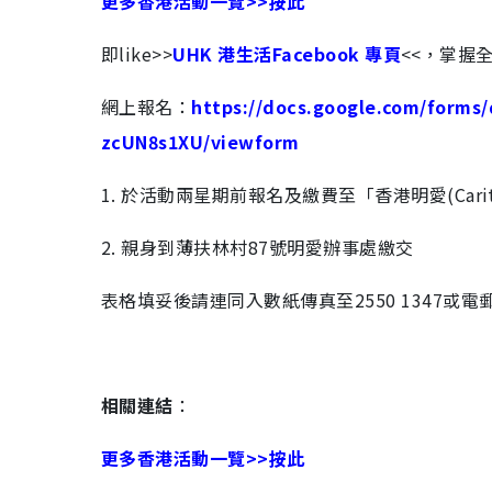
更多香港活動一覽>>按此
即like>>
UHK 港生活Facebook 專頁
<<，掌握
網上報名：
https://docs.google.com/form
zcUN8s1XU/viewform
1. 於活動兩星期前報名及繳費至「香港明愛(Caritas-
2. 親身到薄扶林村87號明愛辦事處繳交
表格填妥後請連同入數紙傳真至2550 1347或電郵cdp
相關連結
：
更多香港活動一覽>>按此