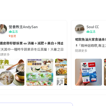
營養教主AndySan
Soul CC
生活
生活
香港
切記檢查「1標示」🚨
呢款魚油大家食過未
#連皮帶籽都係寶 🥒 消暑＋減肥＋美白＋降血脂
近期要特別留意隨身行李中的行動電源。一名旅客日前在機場安檢時，明明攜
💊 ｢精神返晒嚟,專
天其中一種時令蔬果非冬瓜莫屬！大暑之日，點都要飲碗冬瓜湯消暑解渴！除了解暑，冬瓜仲有
閱讀更多
閱讀更多