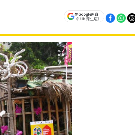
在Google追蹤
《UHK 港生活》