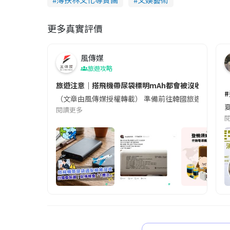
更多真實評價
風傳媒
旅遊攻略
旅遊注意｜搭飛機帶尿袋標明mAh都會被沒收😱出發前
（文章由風傳媒授權轉載） 準備前往韓國旅遊的民眾，
夏
閱讀更多