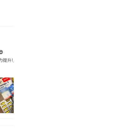

帶的行動電源機身已標示「10000mAh」，卻仍被要求當場丟棄，讓他
注力提升!｣ 長時間對住電腦､剪片寫稿,成日覺得眼睛乾澀､腦袋好似｢斷線｣｡試咗
好多鮮為人知嘅好處：減肥、消水腫、降血脂、美白養顏👇 冬瓜5大功效✨ 1️⃣ 利尿