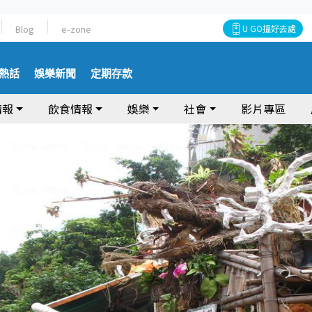
Blog
e-zone
U GO搵好去處
熱話
娛樂新聞
定期存款
情報
飲食情報
娛樂
社會
影片專區