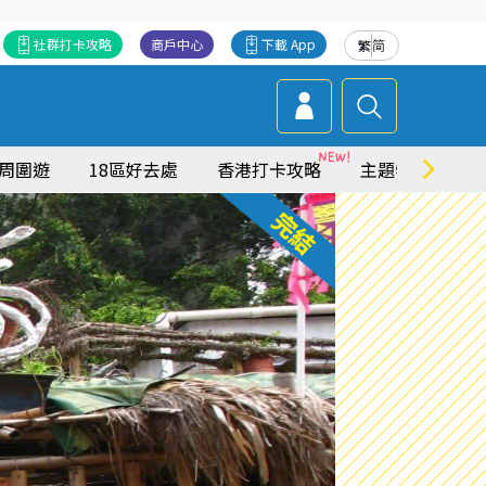
社群打卡攻略
商戶中心
下載 App
繁
简
周圍遊
18區好去處
香港打卡攻略
主題特集