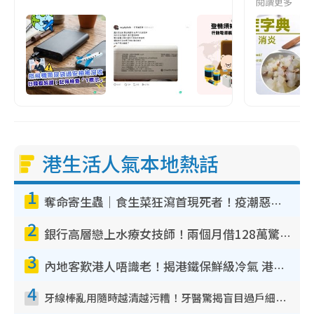
閱讀更多
港生活人氣本地熱話
1
奪命寄生蟲｜食生菜狂瀉首現死者！疫潮惡化錄1.8萬宗病例 揭洗菜3大謬誤
2
銀行高層戀上水療女技師！兩個月借128萬驚覺「沉船」沉落火海 揭背後疑似邪教操控賣淫
3
內地客歎港人唔識老！揭港鐵保鮮級冷氣 港人求放過：咪投訴
4
牙線棒亂用隨時越清越污糟！牙醫驚揭盲目過戶細菌恐致蛀牙：呢種先係日常真保養