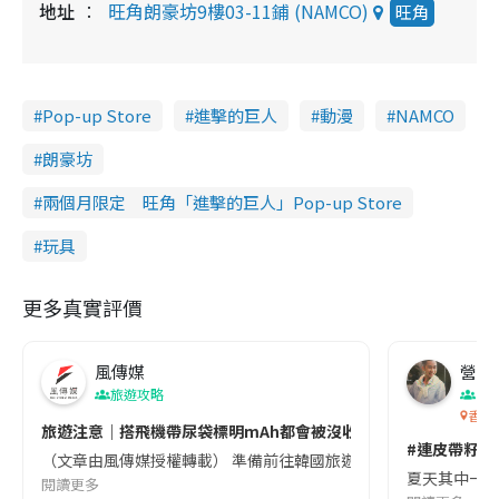
地址
旺角朗豪坊9樓03-11鋪 (NAMCO)
旺角
Pop-up Store
進擊的巨人
動漫
NAMCO
朗豪坊
兩個月限定 旺角「進擊的巨人」Pop-up Store
玩具
更多真實評價
風傳媒
營養教
旅遊攻略
生
香港
旅遊注意｜搭飛機帶尿袋標明mAh都會被沒收😱出發前切記檢查「1
#連皮帶籽都
（文章由風傳媒授權轉載） 準備前往韓國旅遊的民眾，近期要特別留
夏天其中一種時
閱讀更多