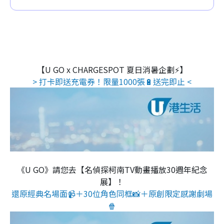
【U GO x CHARGESPOT 夏日消暑企劃⚡】
> 打卡即送充電券！限量1000張🔋送完即止 <
《U GO》請您去【名偵探柯南TV動畫播放30週年紀念
展】！
還原經典名場面📹＋30位角色同框📸＋原創限定感謝劇場
🍿