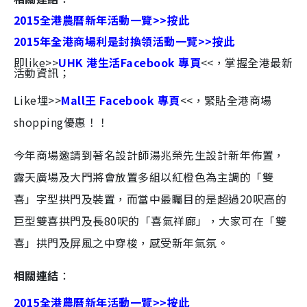
2015全港農曆新年活動一覽>>按此
2015年全港商場利是封換領活動一覽>>按此
即like>>
UHK 港生活Facebook 專頁
<<，掌握全港最新
活動資訊；
Like埋>>
Mall王 Facebook 專頁
<<，緊貼全港商場
shopping優惠！！
今年
商場
邀請到著名設計師湯兆榮先生設計新年佈置，
露天廣場及大門將會放置多組以紅橙色為主調的「雙
喜」字型拱門及裝置，而當中最矚目的是超過20呎高的
巨型雙喜拱門及長80呎的「喜氣祥廊」，大家可在「雙
喜」拱門及屏風之中穿梭，感受新年氣氛。
相關連結
：
2015全港農曆新年活動一覽>>按此