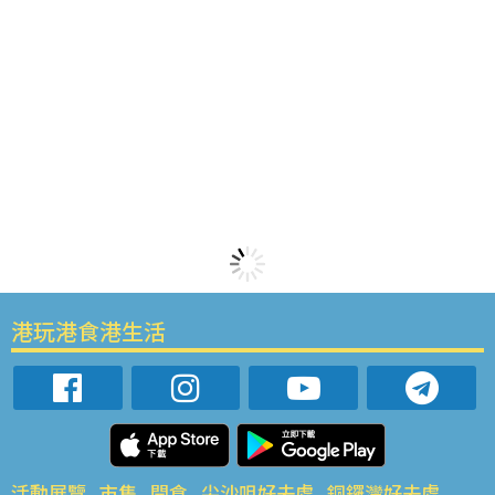
港玩港食港生活
活動展覽
市集
開倉
尖沙咀好去處
銅鑼灣好去處