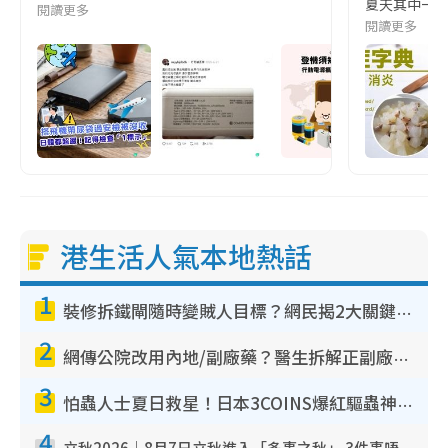
夏天其中一種時
閱讀更多
閱讀更多
港生活人氣本地熱話
1
裝修拆鐵閘隨時變賊人目標？網民揭2大關鍵用途：裝新式等於白裝？附新舊鐵閘分別
2
網傳公院改用內地/副廠藥？醫生拆解正副廠分別 揭4類人換藥隨時出事
3
怕蟲人士夏日救星！日本3COINS爆紅驅蟲神器$45起 1招「全程免觸碰」輕鬆搞定小強
4