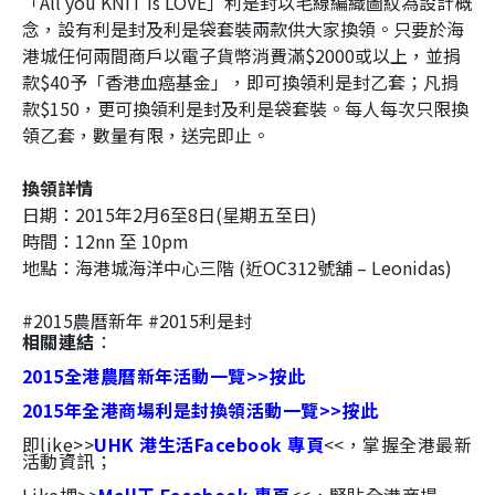
「All you KNIT is LOVE」利是封以
毛線編織圖紋為設計概
念，設有利是封及利是袋套裝兩款供大家換領。
只要於海
港城任何兩間商戶以電子貨幣消費滿$2000或以上，並捐
款$40予「香港血癌基金」，即可換領利是封乙套；凡捐
款$150，更可換領利是封及利是袋套裝。每人每次只限換
領乙套，數量有限，送完即止。
換領詳情
日期：2015年2月6至8日(星期五至日)
時間：12nn 至 10pm
地點：海港城海洋中心三階 (近OC312號舖 – Leonidas)
#2015農曆新年 #2015利是封
相關連結
：
2015全港農曆新年活動一覽>>按此
2015年全港商場利是封換領活動一覽>>按此
即like>>
UHK 港生活Facebook 專頁
<<，掌握全港最新
活動資訊；