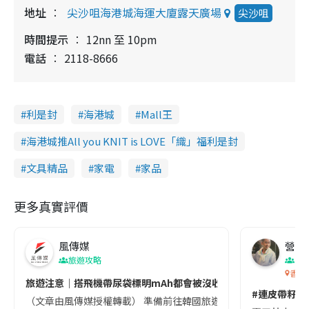
地址
尖沙咀海港城海運大廈露天廣場
尖沙咀
時間提示
12nn 至 10pm
電話
2118-8666
利是封
海港城
Mall王
海港城推All you KNIT is LOVE「織」福利是封
文具精品
家電
家品
更多真實評價
風傳媒
營養教
旅遊攻略
生
香港
旅遊注意｜搭飛機帶尿袋標明mAh都會被沒收😱出發前切記檢查「1
#連皮帶籽都
（文章由風傳媒授權轉載） 準備前往韓國旅遊的民眾，近期要特別留