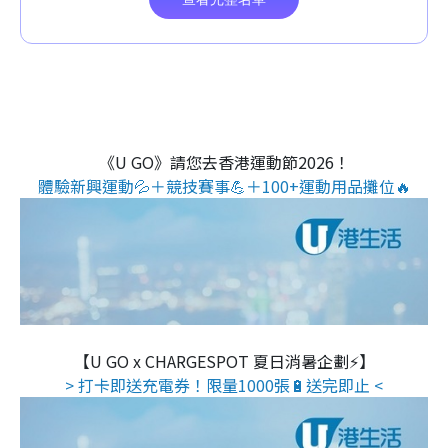
《U GO》請您去香港運動節2026！
體驗新興運動💦＋競技賽事💪＋100+運動用品攤位🔥
【U GO x CHARGESPOT 夏日消暑企劃⚡】
> 打卡即送充電券！限量1000張🔋送完即止 <