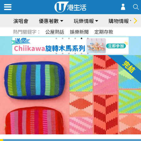
演唱會
優惠著數
玩樂情報
購物情報
熱門關鍵字：
公屋熱話
娛樂新聞
定期存款