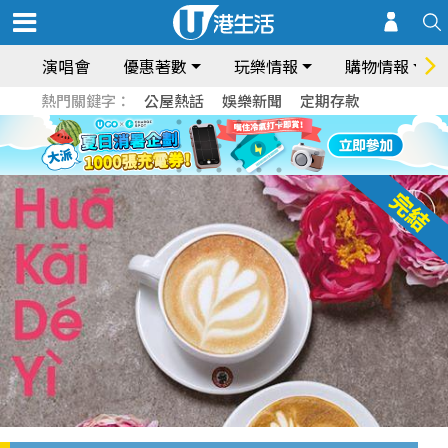
演唱會
優惠著數
玩樂情報
購物情報
熱門關鍵字：
公屋熱話
娛樂新聞
定期存款