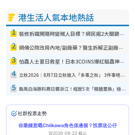
港生活人氣本地熱話
1
裝修拆鐵閘隨時變賊人目標？網民揭2大關鍵用途：裝新式等於白裝？附新舊鐵閘分別
2
網傳公院改用內地/副廠藥？醫生拆解正副廠分別 揭4類人換藥隨時出事
3
怕蟲人士夏日救星！日本3COINS爆紅驅蟲神器$45起 1招「全程免觸碰」輕鬆搞定小強
4
立秋2026｜8月7日立秋進入「多事之秋」 3件事唔做得！專家教6招開運 清枱頭／銀包納氣接好運
5
颱風白海豚料周日襲浙江！經歷5次「眼牆置換」極罕見 成登陸內地最長途颱風