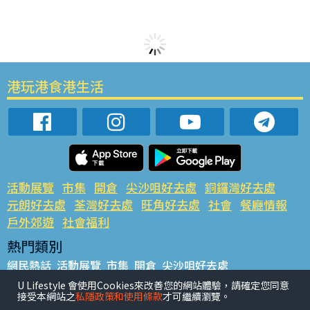
港玩港食港生活
活動展覽
市集
開倉
尖沙咀好去處
銅鑼灣好去處
元朗好去處
荃灣好去處
旺角好去處
社會
餐廳情報
戶外郊遊
社會福利
熱門類別
網民熱話
活動展覽
市集
開倉
尖沙咀好去處
銅鑼灣好去處
元朗好去處
荃灣好去處
旺角好去處
社會
U Lifestyle 會使用Cookies來改善您的網站體驗，請確定您同意
接受本網站之
私隱政策和使用條款
才可繼續瀏覽。
餐廳情報
戶外郊遊