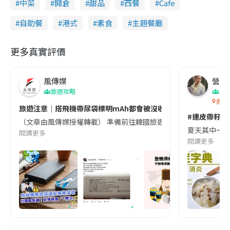
中菜
開倉
甜品
西餐
Cafe
自助餐
港式
素食
主題餐廳
更多真實評價
風傳媒
營養教
旅遊攻略
生
香港
旅遊注意｜搭飛機帶尿袋標明mAh都會被沒收😱出發前切記檢查「1
#連皮帶籽都
（文章由風傳媒授權轉載） 準備前往韓國旅遊的民眾，近期要特別留
夏天其中一種時
閱讀更多
閱讀更多