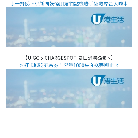
↓一齊睇下小新同妖怪朋友們點樣聯手拯救屋企人啦↓
【U GO x CHARGESPOT 夏日消暑企劃⚡】
> 打卡即送充電券！限量1000張🔋送完即止 <