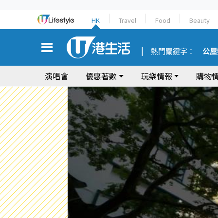
HK
Travel
Food
Beauty
熱門關鍵字：
公屋
演唱會
優惠著數
玩樂情報
購物