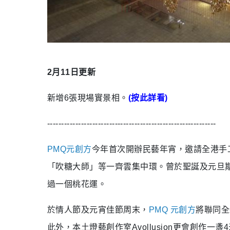
2
月
11
日更新
新增
6
張現場實景相。
(
按此詳看
)
------------------------------------------------------------
PMQ
元創方
今年首次開辦民藝年宵，邀請全港手
「吹糖大師」等一齊雲集中環。曾於聖誕及元旦
過一個桃花運。
於情人節及元宵佳節周末，
PMQ
元創方
將聯同全
此外，本土燈藝創作室
Avollusion
更會創作一盞
4