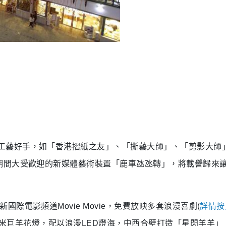
工藝好手，如「香港摺紙之友」、「撕藝大師」、「剪影大師
期間大受歡迎的新媒體藝術裝置「鹿車氹氹轉」，將載譽歸來
新國際電影頻道
Movie Movie
，免費放映多套浪漫喜劇
(
詳情按
米巨羊花燈，配以浪漫
LED
燈海，中西合壁打造「星閃羊羊」