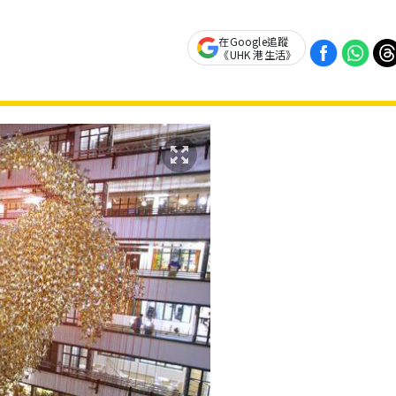
在Google追蹤
《UHK 港生活》