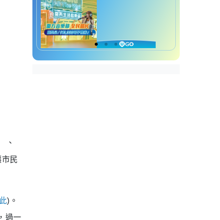
」
、
讓市民
此
)
。
，過一