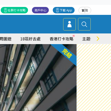
社群打卡攻略
商戶中心
下載 App
繁
简
周圍遊
18區好去處
香港打卡攻略
主題特集