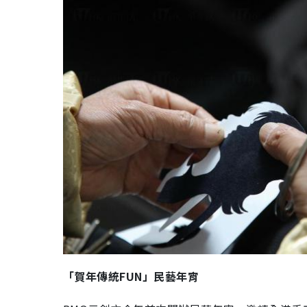
「賀年傳統FUN」民藝年宵