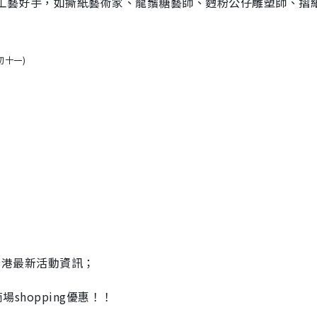
手工藝好手，如撕紙藝術家、龍鬚糖藝師、麪粉公仔雕塑師、摺
初十一)
全港最新活動資訊；
場shopping優惠！！