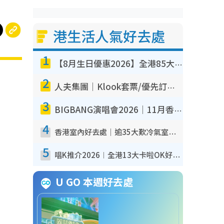
港生活人氣好去處
1
【8月生日優惠2026】全港85大食買玩著數攻略 自助餐/火鍋放題同行免費＋誠品/DONKI送現金券
2
人夫集團｜Klook套票/優先訂票/公開發售搶飛攻略！附票價.購票連結.場地座位表
3
BIGBANG演唱會2026｜11月香港啟德開3場！實名制VIP申請、優先購票攻略
4
香港室內好去處｜逾35大歎冷氣室內好去處推介 室內活動免費避雨無懼落雨
5
唱K推介2026︱全港13大卡啦OK好去處！最平$36起 日文K都有！(附地址+收費詳情)
U GO 本週好去處