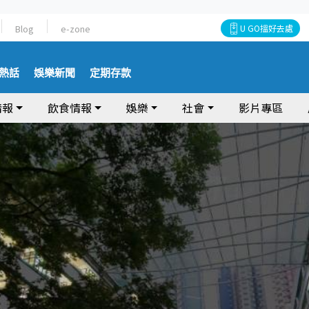
Blog
e-zone
U GO搵好去處
熱話
娛樂新聞
定期存款
情報
飲食情報
娛樂
社會
影片專區