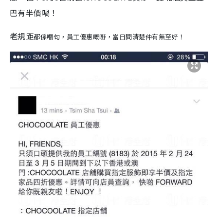
巴有半價喎！
老規距
都係嗰句
，員工優惠嘅嘢，當日問清楚仲有無至好！