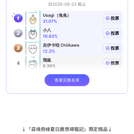
↓「森境奇緣夏日異想尋龍記」限定精品↓