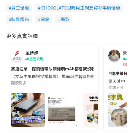
員工優惠
:CHOCOLATE限時員工親友買衫半價優惠
時裝服飾
開倉
攝影
更多真實評價
風傳媒
營養教
旅遊攻略
生
香港
旅遊注意｜搭飛機帶尿袋標明mAh都會被沒收😱出發前切記檢查「1
#連皮帶籽都
（文章由風傳媒授權轉載） 準備前往韓國旅遊的民眾，近期要特別留
夏天其中一種時
閱讀更多
閱讀更多