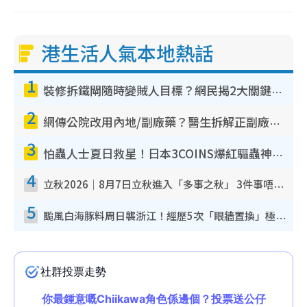
港生活人氣本地熱話
1
裝修拆鐵閘隨時變賊人目標？網民揭2大關鍵用途：裝新式等於白裝？附新舊鐵閘分別
2
網傳公院改用內地/副廠藥？醫生拆解正副廠分別 揭4類人換藥隨時出事
3
怕蟲人士夏日救星！日本3COINS爆紅驅蟲神器$45起 1招「全程免觸碰」輕鬆搞定小強
4
立秋2026｜8月7日立秋進入「多事之秋」 3件事唔做得！專家教6招開運 清枱頭／銀包納氣接好運
5
颱風白海豚料周日襲浙江！經歷5次「眼牆置換」極罕見 成登陸內地最長途颱風