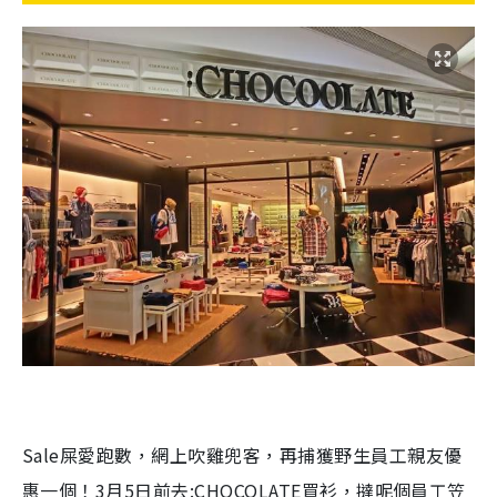
Sale屎愛跑數，網上吹雞兜客，再捕獲野生員工親友優
惠一個！3月5日前去:CHOCOLATE買衫，撻呢個員工笠