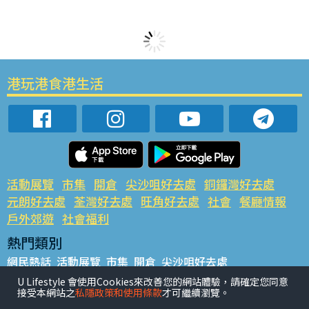
港玩港食港生活
活動展覽
市集
開倉
尖沙咀好去處
銅鑼灣好去處
元朗好去處
荃灣好去處
旺角好去處
社會
餐廳情報
戶外郊遊
社會福利
熱門類別
網民熱話
活動展覽
市集
開倉
尖沙咀好去處
銅鑼灣好去處
元朗好去處
荃灣好去處
旺角好去處
社會
U Lifestyle 會使用Cookies來改善您的網站體驗，請確定您同意
接受本網站之
私隱政策和使用條款
才可繼續瀏覽。
餐廳情報
戶外郊遊