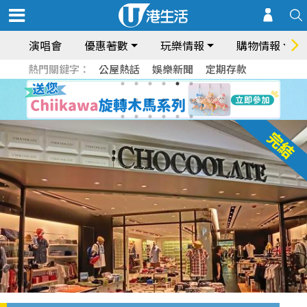
演唱會
優惠著數
玩樂情報
購物情報
熱門關鍵字：
公屋熱話
娛樂新聞
定期存款