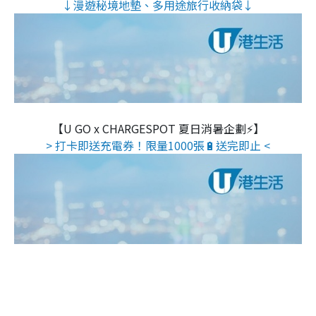
↓漫遊秘境地墊、多用途旅行收納袋↓
【U GO x CHARGESPOT 夏日消暑企劃⚡】
> 打卡即送充電券！限量1000張🔋送完即止 <