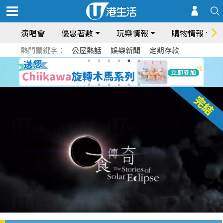
演唱會
優惠著數
玩樂情報
購物情報
熱門關鍵字：
公屋熱話
娛樂新聞
定期存款