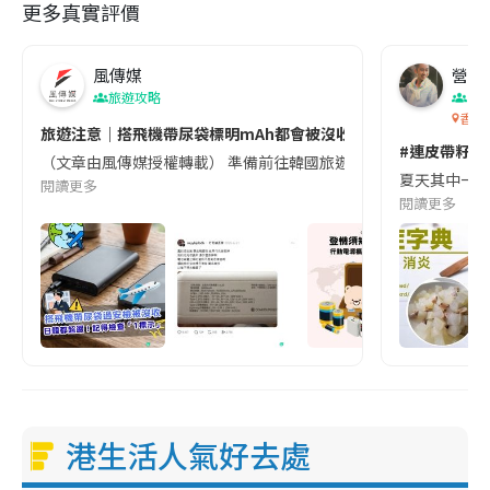
更多真實評價
風傳媒
營養教
旅遊攻略
生
香港
旅遊注意｜搭飛機帶尿袋標明mAh都會被沒收😱出發前切記檢查「1
#連皮帶籽都
（文章由風傳媒授權轉載） 準備前往韓國旅遊的民眾，近期要特別留
夏天其中一種時
閱讀更多
閱讀更多
港生活人氣好去處