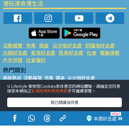
港玩港食港生活
活動展覽
市集
開倉
尖沙咀好去處
銅鑼灣好去處
元朗好去處
荃灣好去處
旺角好去處
社會
餐廳情報
戶外郊遊
社會福利
熱門類別
網民熱話
活動展覽
市集
開倉
尖沙咀好去處
銅鑼灣好去處
元朗好去處
荃灣好去處
旺角好去處
社會
U Lifestyle 會使用Cookies來改善您的網站體驗，請確定您同意
接受本網站之
私隱政策和使用條款
才可繼續瀏覽。
餐廳情報
戶外郊遊
熱門標籤
我已閱讀及同意
#UGO搵好去處
#人氣活動推介
#美食社群熱話
#親子玩樂好去處
#ULifestyle應用程式
#限時搶
本週好去處
#UJetso禮物放送
#ULifestyle商戶中心
#著數
#網絡熱話