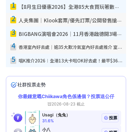
1
【8月生日優惠2026】全港85大食買玩著數攻略 自助餐/火鍋放題同行免費＋誠品/DONKI送現金券
2
人夫集團｜Klook套票/優先訂票/公開發售搶飛攻略！附票價.購票連結.場地座位表
3
BIGBANG演唱會2026｜11月香港啟德開3場！實名制VIP申請、優先購票攻略
4
香港室內好去處｜逾35大歎冷氣室內好去處推介 室內活動免費避雨無懼落雨
5
唱K推介2026︱全港13大卡啦OK好去處！最平$36起 日文K都有！(附地址+收費詳情)