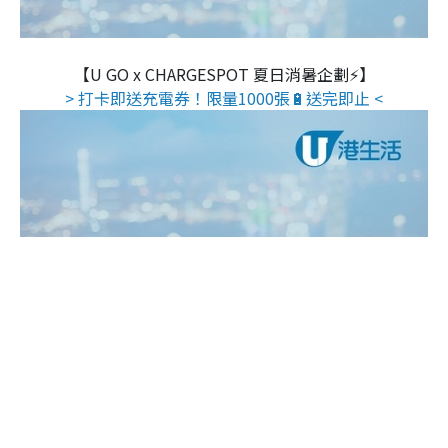
【U GO x CHARGESPOT 夏日消暑企劃⚡】
> 打卡即送充電券！限量1000張🔋送完即止 <