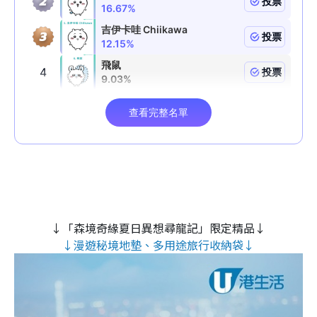
↓「森境奇緣夏日異想尋龍記」限定精品↓
↓漫遊秘境地墊、多用途旅行收納袋↓