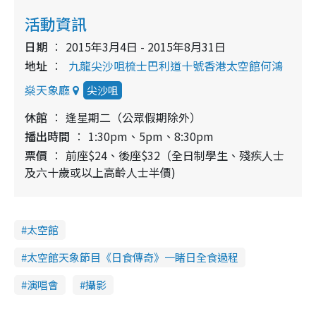
活動資訊
日期
2015年3月4日 - 2015年8月31日
地址
九龍尖沙咀梳士巴利道十號香港太空館何鴻
燊天象廳
尖沙咀
休館
逢星期二（公眾假期除外）
播出時間
1:30pm、5pm、8:30pm
票價
前座$24、後座$32（全日制學生、殘疾人士
及六十歲或以上高齡人士半價)
太空館
太空館天象節目《日食傳奇》一睹日全食過程
演唱會
攝影