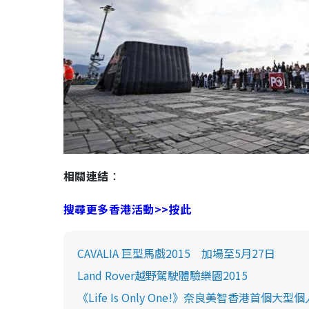
相關連結
：
搜尋更多香港活動>>按此
CAVALIA 巨型馬戲2015 加場至5月27日
Land Rover越野駕駛體驗樂園2015
《Life Is Only One!》奈良美智香港首個