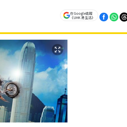
在Google追蹤
《UHK 港生活》