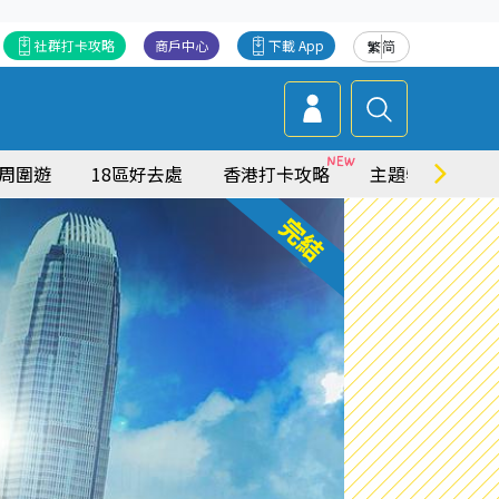
社群打卡攻略
商戶中心
下載 App
繁
简
周圍遊
18區好去處
香港打卡攻略
主題特集