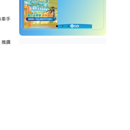
典車手
，推廣