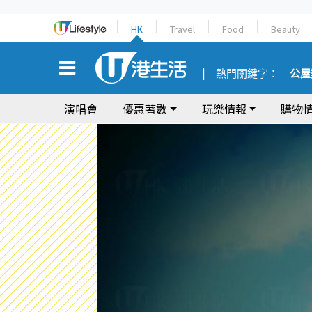
HK
Travel
Food
Beauty
熱門關鍵字：
公屋
演唱會
優惠著數
玩樂情報
購物