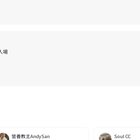
起入場
營養教主AndySan
Soul CC