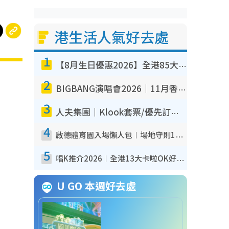
港生活人氣好去處
1
【8月生日優惠2026】全港85大食買玩著數攻略 自助餐/火鍋放題同行免費＋誠品/DONKI送現金券
2
BIGBANG演唱會2026｜11月香港啟德開3場！實名制VIP申請、優先購票攻略
3
人夫集團｜Klook套票/優先訂票/公開發售搶飛攻略！附票價.購票連結.場地座位表
4
啟德體育園入場懶人包︱場地守則12違禁品不可進場准帶細水樽但全場禁樽蓋！應援牌有限制！
5
唱K推介2026︱全港13大卡啦OK好去處！最平$36起 日文K都有！(附地址+收費詳情)
U GO 本週好去處