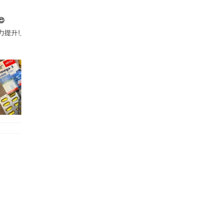

帶的行動電源機身已標示「10000mAh」，卻仍被要求當場丟棄，讓他
注力提升!｣ 長時間對住電腦､剪片寫稿,成日覺得眼睛乾澀､腦袋好似｢斷線｣｡試咗
好多鮮為人知嘅好處：減肥、消水腫、降血脂、美白養顏👇 冬瓜5大功效✨ 1️⃣ 利尿