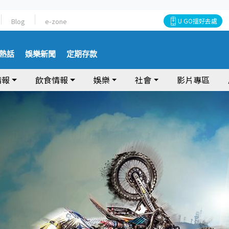
Blog
e-zone
U GO搵好去處
熱話
娛樂新聞
定期存款
情報
飲食情報
娛樂
社會
影片專區