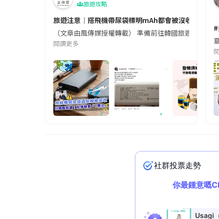
旅遊攻略
旅遊注意｜搭飛機帶尿袋標明mAh都會被沒收😱出發前
（文章由風傳媒授權轉載） 準備前往韓國旅遊的民眾，
夏
閱讀更多