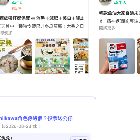
生活
生活
香港
切記檢查「1標示」🚨
呢款魚油大家食過未
#連皮帶籽都係寶 🥒 消暑＋減肥＋美白＋降血脂
近期要特別留意隨身行李中的行動電源。一名旅客日前在機場安檢時，明明攜
💊 ｢精神返晒嚟,專
天其中一種時令蔬果非冬瓜莫屬！大暑之日，點都要飲碗冬瓜湯消暑解渴！除了解暑，冬瓜仲有
閱讀更多
閱讀更多