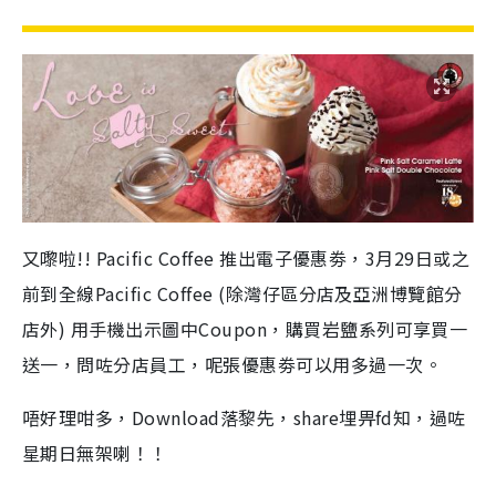
又嚟啦!! Pacific Coffee 推出電子優惠劵，3月29日或之
前到全線Pacific Coffee (除灣仔區分店及亞洲博覽館分
店外) 用手機出示圖中Coupon，購買岩鹽系列可享買一
送一，問咗分店員工，呢張優惠劵可以用多過一次。
唔好理咁多，Download落黎先，share埋畀fd知，過咗
星期日無架喇！！