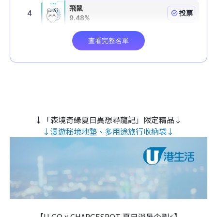
↓「森境奇緣夏日異想尋龍記」限定精品↓
↓漫遊秘境地墊、多用途旅行收納袋↓
【U GO x CHARGESPOT 夏日消暑企劃⚡】