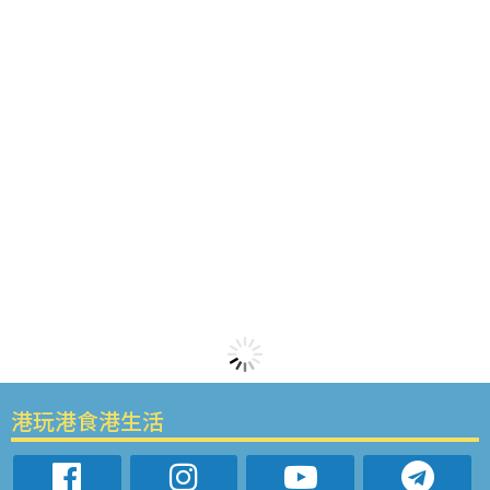
港玩港食港生活