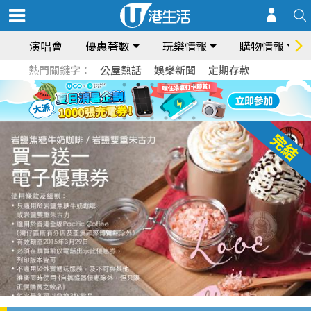
演唱會
優惠著數
玩樂情報
購物情報
熱門關鍵字：
公屋熱話
娛樂新聞
定期存款