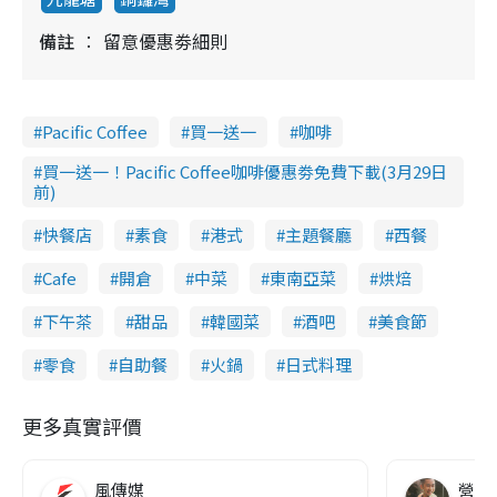
備註
留意優惠劵細則
Pacific Coffee
買一送一
咖啡
買一送一！Pacific Coffee咖啡優惠劵免費下載(3月29日
前)
快餐店
素食
港式
主題餐廳
西餐
Cafe
開倉
中菜
東南亞菜
烘焙
下午茶
甜品
韓國菜
酒吧
美食節
零食
自助餐
火鍋
日式料理
更多真實評價
風傳媒
營養教