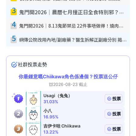
3
鬼門開2026｜農曆七月撞正日全食特別邪？專家警告切忌做一事！揭4大禁忌+2招保平安
4
鬼門開2026｜8.13鬼節禁忌 22件事唔做得！燒肉、刺身要少食？半夜勿吹口哨/打呢個電話
5
網傳公院改用內地/副廠藥？醫生拆解正副廠分別 揭4類人換藥隨時出事