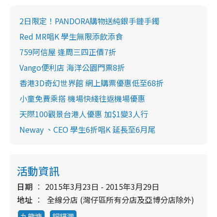
2日限定！PANDORA購物送純銀手鏈手鐲
Red MR唱K 學生無限添飲添食
759阿信屋 逢周三四正價7折
Vango便利店 海洋公園門票8折
香港3D奇幻世界館 網上購票優惠低至68折
小童免費乘搭 機場快綫往返機場優惠
天際100觀景台港人優惠 加$1變3人行
Neway 、CEO 學生6折唱K 延長至6月尾
活動資訊
日期
2015年3月23日 - 2015年3月29日
地址
全線分店 (灣仔區所有分店及亞博分店除外)
九龍塘
銅鑼灣