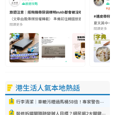
旅遊攻略
生
香港
旅遊注意｜搭飛機帶尿袋標明mAh都會被沒收😱出發前切記檢查「1
#連皮帶籽都
（文章由風傳媒授權轉載） 準備前往韓國旅遊的民眾，近期要特別留
夏天其中一種時
閱讀更多
閱讀更多
港生活人氣本地熱話
1
行李清潔｜車轆污糟過馬桶58倍！專家警告忌用酒精抹 教1招免污手除菌
2
裝修拆鐵閘隨時變賊人目標？網民揭2大關鍵用途：裝新式等於白裝？附新舊鐵閘分別