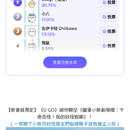
【新會員限定】《U GO》請你睇👹《蠟筆小新劇場版：千
奇百怪！我的妖怪假期》！
↓一齊睇下小新同妖怪朋友們點樣聯手拯救屋企人啦↓