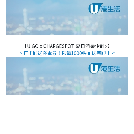
【U GO x CHARGESPOT 夏日消暑企劃⚡】
> 打卡即送充電券！限量1000張🔋送完即止 <