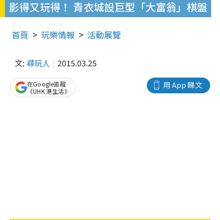
影得又玩得！ 青衣城設巨型「大富翁」棋盤
首頁
玩樂情報
活動展覽
文:
尋玩人
2015.03.25
在Google追蹤
用 App 睇文
《UHK 港生活》