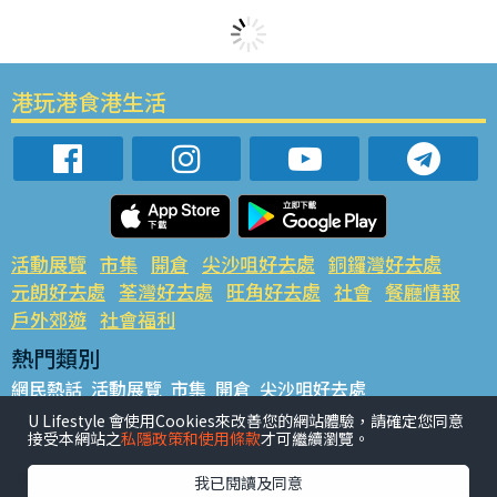
港玩港食港生活
活動展覽
市集
開倉
尖沙咀好去處
銅鑼灣好去處
元朗好去處
荃灣好去處
旺角好去處
社會
餐廳情報
戶外郊遊
社會福利
熱門類別
網民熱話
活動展覽
市集
開倉
尖沙咀好去處
銅鑼灣好去處
元朗好去處
荃灣好去處
旺角好去處
社會
U Lifestyle 會使用Cookies來改善您的網站體驗，請確定您同意
接受本網站之
私隱政策和使用條款
才可繼續瀏覽。
餐廳情報
戶外郊遊
熱門標籤
我已閱讀及同意