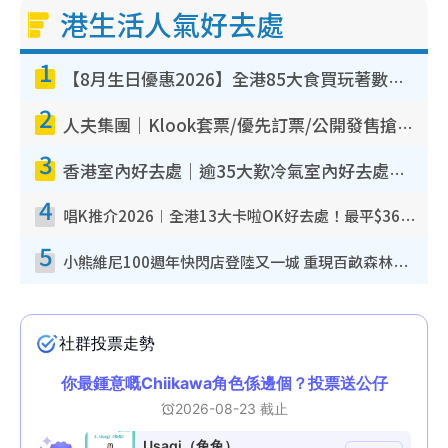
港生活人氣好去處
1
【8月生日優惠2026】全港85大食買玩著數攻略 自助餐/火鍋放題同行免費＋誠品/DONKI送現金券
2
人夫集團｜Klook套票/優先訂票/公開發售搶飛攻略！附票價.購票連結.場地座位表
3
香港室內好去處｜逾35大歎冷氣室內好去處推介 室內活動免費避雨無懼落雨
4
唱K推介2026︱全港13大卡啦OK好去處！最平$36起 日文K都有！(附地址+收費詳情)
5
小熊維尼100週年快閃店登陸又一城 重現百畝森林經典場景／獨家限定盲盒登場／專屬DIY香水