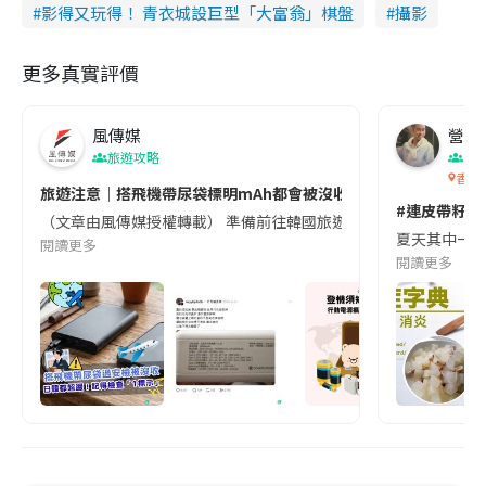
影得又玩得！ 青衣城設巨型「大富翁」棋盤
攝影
更多真實評價
風傳媒
營養教
旅遊攻略
生
香港
旅遊注意｜搭飛機帶尿袋標明mAh都會被沒收😱出發前切記檢查「1
#連皮帶籽都
（文章由風傳媒授權轉載） 準備前往韓國旅遊的民眾，近期要特別留
夏天其中一種時
閱讀更多
閱讀更多