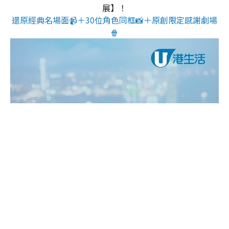
展】！
還原經典名場面📹＋30位角色同框📸＋原創限定感謝劇場
🍿