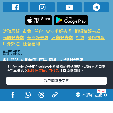
活動展覽
市集
開倉
尖沙咀好去處
銅鑼灣好去處
元朗好去處
荃灣好去處
旺角好去處
社會
餐廳情報
戶外郊遊
社會福利
熱門類別
網民熱話
活動展覽
市集
開倉
尖沙咀好去處
銅鑼灣好去處
元朗好去處
荃灣好去處
旺角好去處
社會
U Lifestyle 會使用Cookies來改善您的網站體驗，請確定您同意
接受本網站之
私隱政策和使用條款
才可繼續瀏覽。
餐廳情報
戶外郊遊
熱門標籤
我已閱讀及同意
#UGO搵好去處
#人氣活動推介
#美食社群熱話
#親子玩樂好去處
#ULifestyle應用程式
#限時搶
本週好去處
#UJetso禮物放送
#ULifestyle商戶中心
#著數
#網絡熱話
香港經濟日報版權所有©2026