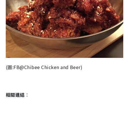
(圖:FB@Chibee Chicken and Beer)
相關連結
：