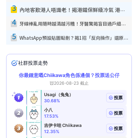
3
內地客歎港人唔識老！揭港鐵保鮮級冷氣 港人求放過：咪投訴
4
牙線棒亂用隨時越清越污糟！牙醫驚揭盲目過戶細菌恐致蛀牙：呢種先係日常真保養
5
WhatsApp預設貼圖點刪？揭1招「反向操作」還原簡潔介面 附3步實測教學