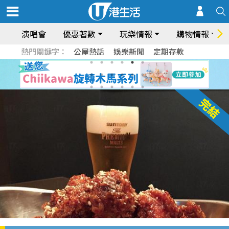
演唱會
優惠著數
玩樂情報
購物情報
熱門關鍵字：
公屋熱話
娛樂新聞
定期存款