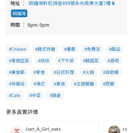
地址
銅鑼灣軒尼詩道499號永光商業大廈7樓
銅鑼灣
時間
6pm-9pm
Chibee
韓式炸雞
優惠
免費派
甜品
東南亞菜
烘焙
下午茶
韓國菜
酒吧
美食節
零食
日式料理
火鍋
自助餐
快餐店
港式
素食
主題餐廳
西餐
Cafe
中菜
開倉
更多真實評價
Just_A_Girl_eats
co c