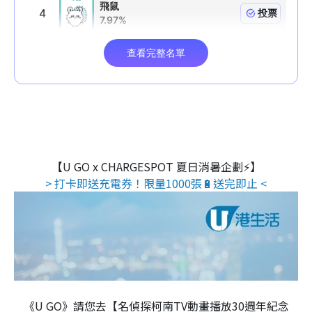
【U GO x CHARGESPOT 夏日消暑企劃⚡】
> 打卡即送充電券！限量1000張🔋送完即止 <
《U GO》請您去【名偵探柯南TV動畫播放30週年紀念