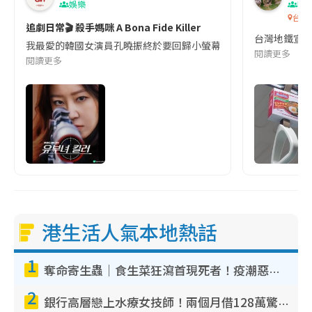
娛樂
吹
台灣
追劇日常🎬 殺手媽咪 A Bona Fide Killer
台灣地鐵宣
我最愛的韓國女演員孔曉振終於要回歸小螢幕啦!這次的劇本改編自同名
閱讀更多
閱讀更多
港生活人氣本地熱話
1
奪命寄生蟲｜食生菜狂瀉首現死者！疫潮惡化錄1.8萬宗病例 揭洗菜3大謬誤
2
銀行高層戀上水療女技師！兩個月借128萬驚覺「沉船」沉落火海 揭背後疑似邪教操控賣淫