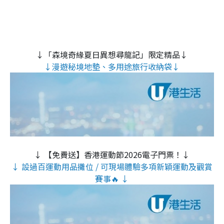
↓「森境奇緣夏日異想尋龍記」限定精品↓
↓漫遊秘境地墊、多用途旅行收納袋↓
↓ 【免費送】香港運動節2026電子門票！↓
↓ 設過百運動用品攤位 / 可現場體驗多項新穎運動及觀賞
賽事🔥 ↓