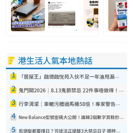
港生活人氣本地熱話
1
「居屋王」啟德啟悅苑入伙不足一年淪甩漏之王！插頭噴火花致大停電 多戶業主全屋家電報銷
2
鬼門開2026｜8.13鬼節禁忌 22件事唔做得！燒肉、刺身要少食？半夜勿吹口哨/打呢個電話
3
行李清潔｜車轆污糟過馬桶58倍！專家警告忌用酒精抹 教1招免污手除菌
4
New Balance型號密碼大公開！識睇2個數字買鞋秒知功能免中伏 附5大熱門鞋款
5
剪頭髮都要擇日？司徒法正提醒3大禁忌日子 隨時剪走財運！呢日剪髮恐「剪壽命」？