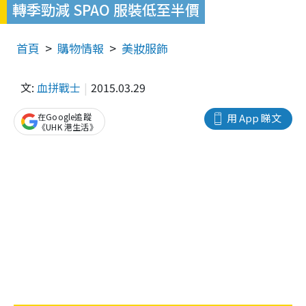
轉季勁減 SPAO 服裝低至半價
首頁
購物情報
美妝服飾
文:
血拼戰士
2015.03.29
在Google追蹤
用 App 睇文
《UHK 港生活》