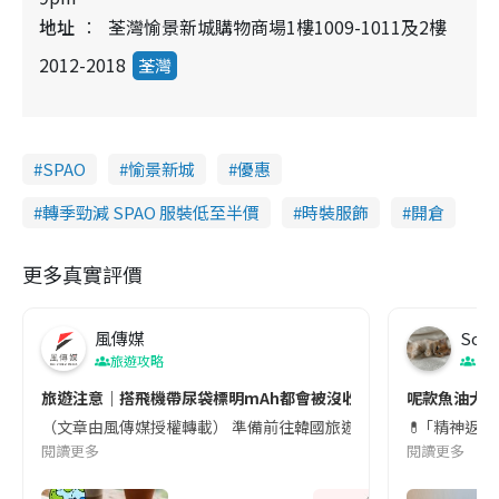
地址
荃灣愉景新城購物商場1樓1009-1011及2樓
2012-2018
荃灣
SPAO
愉景新城
優惠
轉季勁減 SPAO 服裝低至半價
時裝服飾
開倉
更多真實評價
風傳媒
Soul
旅遊攻略
生
旅遊注意｜搭飛機帶尿袋標明mAh都會被沒收😱出發前切記檢查「1
呢款魚油大家
（文章由風傳媒授權轉載） 準備前往韓國旅遊的民眾，近期要特別留
💊 ｢精神返
閱讀更多
閱讀更多