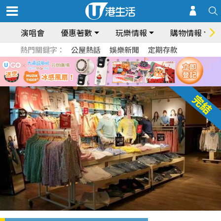
演唱會
優惠著數
玩樂情報
購物情報
熱門關鍵字：
公屋熱話
娛樂新聞
定期存款