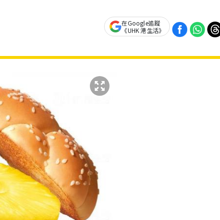
在Google追蹤
《UHK 港生活》