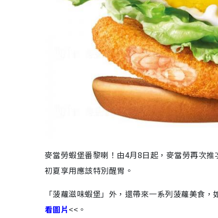
麥當勞蝦堡番黎喇！由4月8日起，麥當勞再次
初夏享用應該特別醒胃。
「菠蘿滋味蝦堡」外，還帶來一系列菠蘿美食，
看圖片
<<。