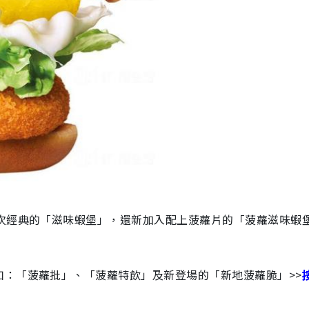
推次經典的「滋味蝦堡」，還新加入配上菠蘿片的「菠蘿滋味蝦
如：「菠蘿批」、「菠蘿特飲」及新登場的「新地菠蘿脆」>>