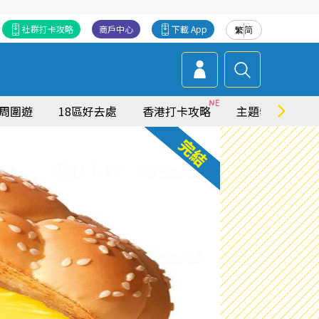
社群打卡攻略
商戶中心
下載 App
繁
简
周圍遊
18區好去處
香港打卡攻略
主題特集