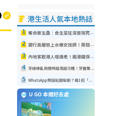
港生活人氣本地熱話
1
奪命寄生蟲｜食生菜狂瀉首現死者！疫潮惡化錄1.8萬宗病例 揭洗菜3大謬誤
2
銀行高層戀上水療女技師！兩個月借128萬驚覺「沉船」沉落火海 揭背後疑似邪教操控賣淫
3
內地客歎港人唔識老！揭港鐵保鮮級冷氣 港人求放過：咪投訴
4
牙線棒亂用隨時越清越污糟！牙醫驚揭盲目過戶細菌恐致蛀牙：呢種先係日常真保養
5
WhatsApp預設貼圖點刪？揭1招「反向操作」還原簡潔介面 附3步實測教學
U GO 本週好去處