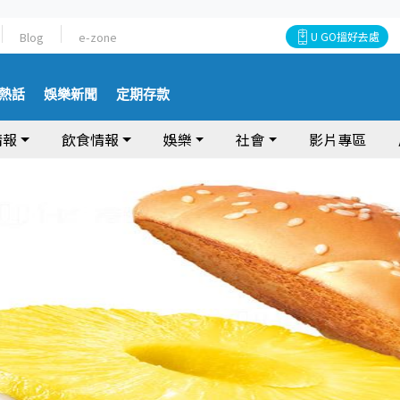
Blog
e-zone
U GO搵好去處
熱話
娛樂新聞
定期存款
情報
飲食情報
娛樂
社會
影片專區