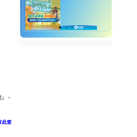
堡」，
按此查