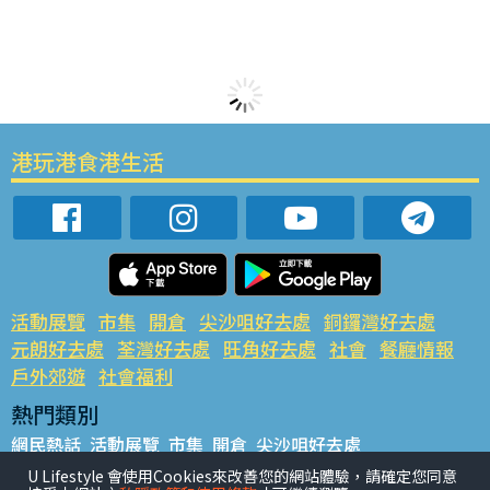
港玩港食港生活
活動展覽
市集
開倉
尖沙咀好去處
銅鑼灣好去處
元朗好去處
荃灣好去處
旺角好去處
社會
餐廳情報
戶外郊遊
社會福利
熱門類別
網民熱話
活動展覽
市集
開倉
尖沙咀好去處
銅鑼灣好去處
元朗好去處
荃灣好去處
旺角好去處
社會
U Lifestyle 會使用Cookies來改善您的網站體驗，請確定您同意