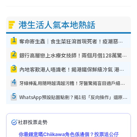
港生活人氣本地熱話
1
奪命寄生蟲｜食生菜狂瀉首現死者！疫潮惡化錄1.8萬宗病例 揭洗菜3大謬誤
2
銀行高層戀上水療女技師！兩個月借128萬驚覺「沉船」沉落火海 揭背後疑似邪教操控賣淫
3
內地客歎港人唔識老！揭港鐵保鮮級冷氣 港人求放過：咪投訴
4
牙線棒亂用隨時越清越污糟！牙醫驚揭盲目過戶細菌恐致蛀牙：呢種先係日常真保養
5
WhatsApp預設貼圖點刪？揭1招「反向操作」還原簡潔介面 附3步實測教學