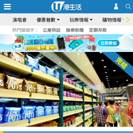
演唱會
優惠著數
玩樂情報
購物情報
熱門關鍵字：
公屋熱話
娛樂新聞
定期存款