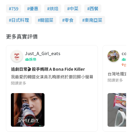
759
優惠
烘焙
中菜
西餐
日式料理
韓國菜
零食
東南亞菜
更多真實評價
Just_A_Girl_eats
co c
娛樂
吹
台灣
追劇日常🎬 殺手媽咪 A Bona Fide Killer
台灣地鐵宣
我最愛的韓國女演員孔曉振終於要回歸小螢幕啦!這次的劇本改編自同名
閱讀更多
閱讀更多