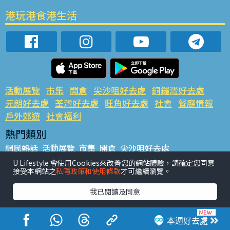
港玩港食港生活
活動展覽
市集
開倉
尖沙咀好去處
銅鑼灣好去處
元朗好去處
荃灣好去處
旺角好去處
社會
餐廳情報
戶外郊遊
社會福利
熱門類別
網民熱話
活動展覽
市集
開倉
尖沙咀好去處
銅鑼灣好去處
元朗好去處
荃灣好去處
旺角好去處
社會
U Lifestyle 會使用Cookies來改善您的網站體驗，請確定您同意
接受本網站之
私隱政策和使用條款
才可繼續瀏覽。
餐廳情報
戶外郊遊
熱門標籤
我已閱讀及同意
#UGO搵好去處
#人氣活動推介
#美食社群熱話
#親子玩樂好去處
#ULifestyle應用程式
#限時搶
本週好去處
#UJetso禮物放送
#ULifestyle商戶中心
#著數
#網絡熱話