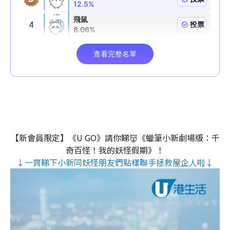
【新會員限定】《U GO》請你睇👹《蠟筆小新劇場版：千
奇百怪！我的妖怪假期》！
↓一齊睇下小新同妖怪朋友們點樣聯手拯救屋企人啦↓