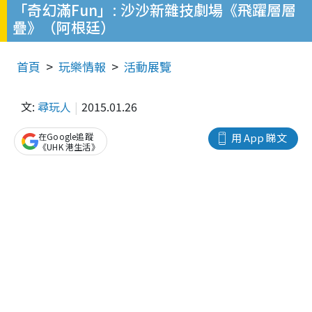
「奇幻滿Fun」: 沙沙新雜技劇場《飛躍層層
疊》（阿根廷）
首頁
玩樂情報
活動展覽
文:
尋玩人
2015.01.26
在Google追蹤
用 App 睇文
《UHK 港生活》