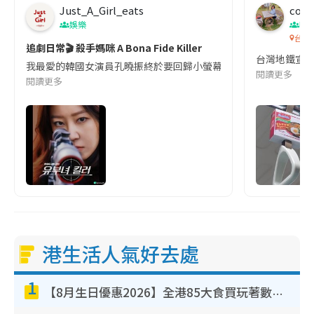
Just_A_Girl_eats
co c
娛樂
吹
台灣
追劇日常🎬 殺手媽咪 A Bona Fide Killer
台灣地鐵宣
我最愛的韓國女演員孔曉振終於要回歸小螢幕啦!這次的劇本改編自同名
閱讀更多
閱讀更多
港生活人氣好去處
1
【8月生日優惠2026】全港85大食買玩著數攻略 自助餐/火鍋放題同行免費＋誠品/DONKI送現金券