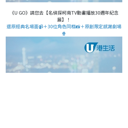
《U GO》請您去【名偵探柯南TV動畫播放30週年紀念
展】！
還原經典名場面📹＋30位角色同框📸＋原創限定感謝劇場
🍿