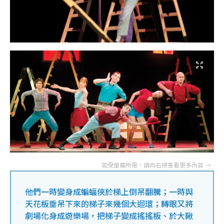
他們一時變身成蝙蝠俠於梯上倒吊翻騰；一時與
天花板垂吊下來的梯子來幾個大迴環；轉眼又將
劇場化身成遊樂場，把梯子變成搖搖板、於大鞦