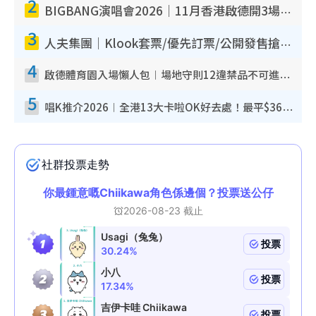
2
BIGBANG演唱會2026｜11月香港啟德開3場！實名制VIP申請、優先購票攻略
3
人夫集團｜Klook套票/優先訂票/公開發售搶飛攻略！附票價.購票連結.場地座位表
4
啟德體育園入場懶人包︱場地守則12違禁品不可進場准帶細水樽但全場禁樽蓋！應援牌有限制！
5
唱K推介2026︱全港13大卡啦OK好去處！最平$36起 日文K都有！(附地址+收費詳情)