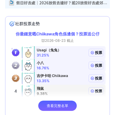
5
假日好去處｜2026放假去邊好？逾20放假好去處郊外/秘景 休閒半日或一日遊