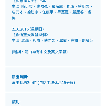
《狸貓換太子》上本
主演: 陳少雲、史依弘、嚴海鷹、胡璇、熊明霞、
唐元才、徐建忠、任廣平、畢璽璽、嚴慶谷、虞
偉
21.6.2015 (星期日)
《孫悟空大戰盤絲洞》
主演: 馮蘊、郝杰、傅希如、虞偉、高楓、胡麗莎
(唱詞、唸白均有中文及英文字幕)
演出時間:
演出長約2小時 (包括中場休息15分鐘)
類別: