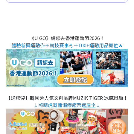
《U GO》請您去香港運動節2026！
體驗新興運動💦＋競技賽事💪＋100+運動用品攤位🔥
【送您🐯】韓國超人氣文創品牌MUZIK TIGER 冰感風扇！
↓將萌虎嘅慵懶療癒帶返屋企↓