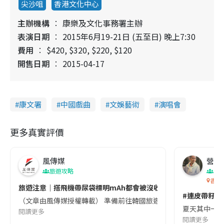
尖沙咀
香港文化中心
主辦機構
康樂及文化事務署主辦
表演日期
2015年6月19-21日 (五至日) 晚上7:30
費用
$420, $320, $220, $120
開售日期
2015-04-17
康文署
中國戲曲
文娛藝術
演唱會
更多真實評價
風傳媒
營養教
旅遊攻略
生
香港
旅遊注意｜搭飛機帶尿袋標明mAh都會被沒收😱出發前切記檢查「1
#連皮帶籽都
（文章由風傳媒授權轉載） 準備前往韓國旅遊的民眾，近期要特別留
夏天其中一種時
閱讀更多
閱讀更多