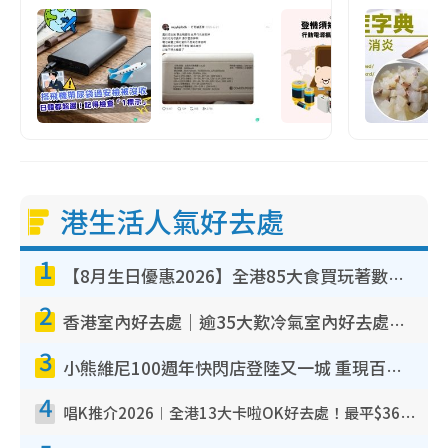
港生活人氣好去處
1
【8月生日優惠2026】全港85大食買玩著數攻略 自助餐/火鍋放題同行免費＋誠品/DONKI送現金券
2
香港室內好去處｜逾35大歎冷氣室內好去處推介 室內活動免費避雨無懼落雨
3
小熊維尼100週年快閃店登陸又一城 重現百畝森林經典場景／獨家限定盲盒登場／專屬DIY香水
4
唱K推介2026︱全港13大卡啦OK好去處！最平$36起 日文K都有！(附地址+收費詳情)