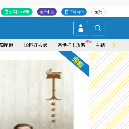
社群打卡攻略
商戶中心
下載 App
繁
简
周圍遊
18區好去處
香港打卡攻略
主題特集