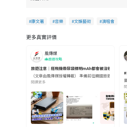
康文署
音樂
文娛藝術
演唱會
更多真實評價
風傳媒
旅遊攻略
旅遊注意｜搭飛機帶尿袋標明mAh都會被沒收😱出發前
（文章由風傳媒授權轉載） 準備前往韓國旅遊的民眾，
夏
閱讀更多