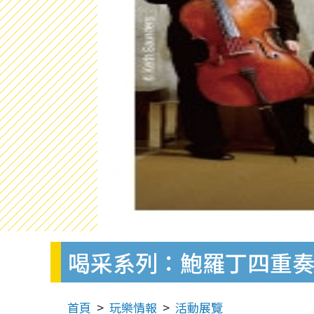
喝采系列：鮑羅丁四重
首頁
玩樂情報
活動展覽