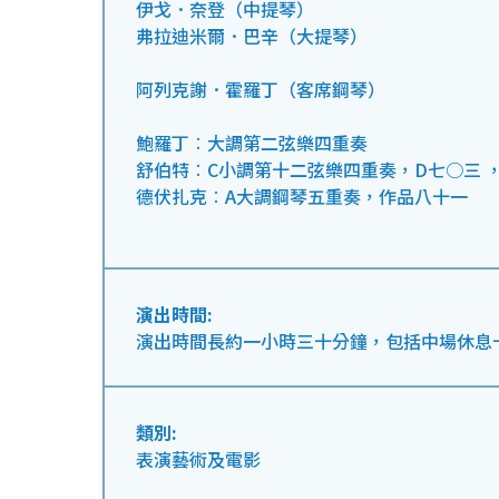
伊戈．奈登（中提琴）
弗拉迪米爾．巴辛（大提琴）
阿列克謝．霍羅丁（客席鋼琴）
鮑羅丁︰大調第二弦樂四重奏
舒伯特︰C小調第十二弦樂四重奏，D七○三 
德伏扎克︰A大調鋼琴五重奏，作品八十一
演出時間:
演出時間長約一小時三十分鐘，包括中場休息
類別:
表演藝術及電影