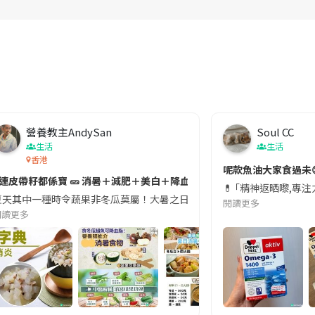
營養教主AndySan
Soul CC
生活
生活
香港
切記檢查「1標示」🚨
呢款魚油大家食過未
#連皮帶籽都係寶 🥒 消暑＋減肥＋美白＋降血脂
近期要特別留意隨身行李中的行動電源。一名旅客日前在機場安檢時，明明攜
💊 ｢精神返晒嚟,專
天其中一種時令蔬果非冬瓜莫屬！大暑之日，點都要飲碗冬瓜湯消暑解渴！除了解暑，冬瓜仲有
閱讀更多
閱讀更多