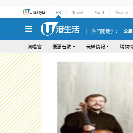
HK
Travel
Food
Beauty
熱門關鍵字：
公屋
演唱會
優惠著數
玩樂情報
購物