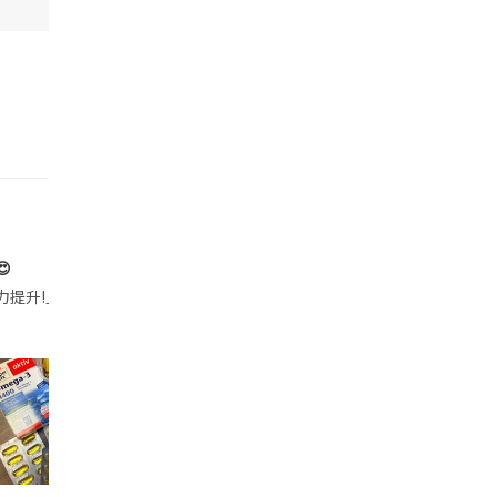

帶的行動電源機身已標示「10000mAh」，卻仍被要求當場丟棄，讓他
注力提升!｣ 長時間對住電腦､剪片寫稿,成日覺得眼睛乾澀､腦袋好似｢斷線｣｡試咗
好多鮮為人知嘅好處：減肥、消水腫、降血脂、美白養顏👇 冬瓜5大功效✨ 1️⃣ 利尿