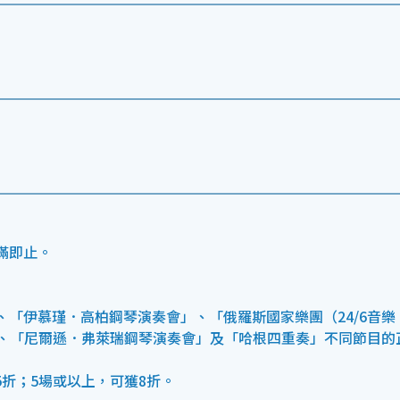
滿即止。
「伊慕瑾．高柏鋼琴演奏會」、「俄羅斯國家樂團（24/6音樂
」、「尼爾遜．弗萊瑞鋼琴演奏會」及「哈根四重奏」不同節目的
5折；5場或以上，可獲8折。