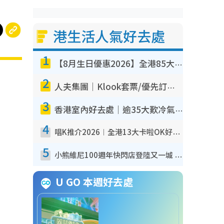
港生活人氣好去處
1
【8月生日優惠2026】全港85大食買玩著數攻略 自助餐/火鍋放題同行免費＋誠品/DONKI送現金券
2
人夫集團｜Klook套票/優先訂票/公開發售搶飛攻略！附票價.購票連結.場地座位表
3
香港室內好去處｜逾35大歎冷氣室內好去處推介 室內活動免費避雨無懼落雨
4
唱K推介2026︱全港13大卡啦OK好去處！最平$36起 日文K都有！(附地址+收費詳情)
5
小熊維尼100週年快閃店登陸又一城 重現百畝森林經典場景／獨家限定盲盒登場／專屬DIY香水
U GO 本週好去處