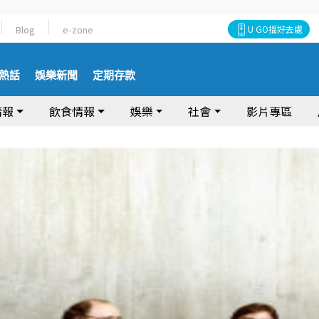
Blog
e-zone
U GO搵好去處
熱話
娛樂新聞
定期存款
情報
飲食情報
娛樂
社會
影片專區