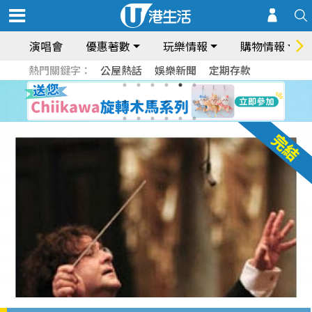
演唱會
優惠著數
玩樂情報
購物情報
熱門關鍵字：
公屋熱話
娛樂新聞
定期存款