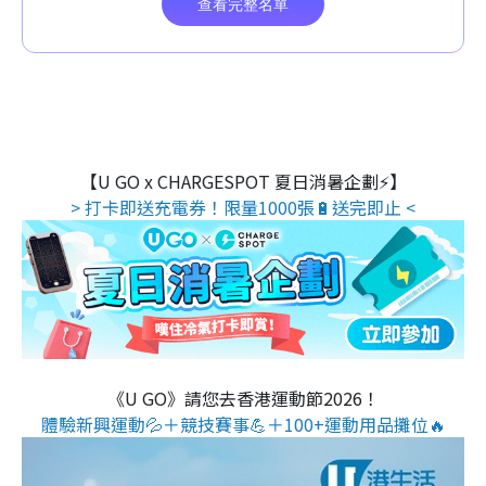
【U GO x CHARGESPOT 夏日消暑企劃⚡】
> 打卡即送充電券！限量1000張🔋送完即止 <
《U GO》請您去香港運動節2026！
體驗新興運動💦＋競技賽事💪＋100+運動用品攤位🔥