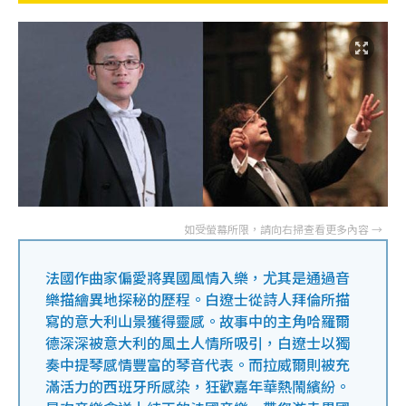
法國作曲家偏愛將異國風情入樂，尤其是通過音
樂描繪異地探秘的歷程。白遼士從詩人拜倫所描
寫的意大利山景獲得靈感。故事中的主角哈羅爾
德深深被意大利的風土人情所吸引，白遼士以獨
奏中提琴感情豐富的琴音代表。而拉威爾則被充
滿活力的西班牙所感染，狂歡嘉年華熱鬧繽紛。