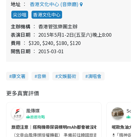
地址
香港文化中心 (音樂廳)
尖沙咀
香港文化中心
主辦機構
香港管弦樂團主辦
表演日期
2015年5月1-2日(五至六)晚上8:00
費用
$320, $240, $180, $120
開售日期
2015-03-01
康文署
音樂
文娛藝術
演唱會
更多真實評價
風傳媒
Soul
旅遊攻略
生
旅遊注意｜搭飛機帶尿袋標明mAh都會被沒收😱出發前切記檢查「1
呢款魚油大家
（文章由風傳媒授權轉載） 準備前往韓國旅遊的民眾，近期要特別留
💊 ｢精神返