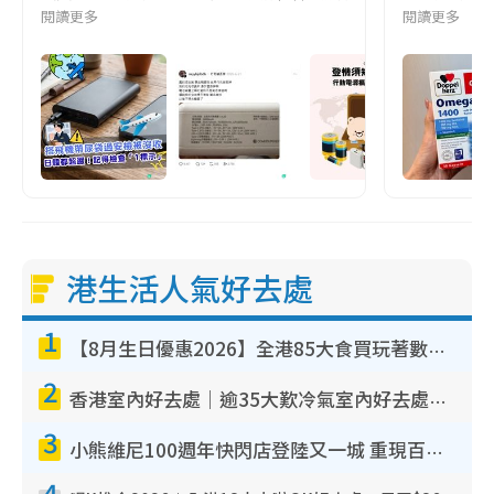
閱讀更多
閱讀更多
港生活人氣好去處
1
【8月生日優惠2026】全港85大食買玩著數攻略 自助餐/火鍋放題同行免費＋誠品/DONKI送現金券
2
香港室內好去處｜逾35大歎冷氣室內好去處推介 室內活動免費避雨無懼落雨
3
小熊維尼100週年快閃店登陸又一城 重現百畝森林經典場景／獨家限定盲盒登場／專屬DIY香水
4