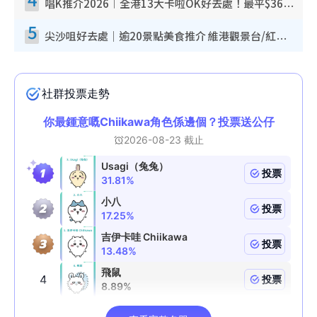
唱K推介2026︱全港13大卡啦OK好去處！最平$36起 日文K都有！(附地址+收費詳情)
5
尖沙咀好去處｜逾20景點美食推介 維港觀景台/紅磚古蹟/九龍公園/室內遊樂場