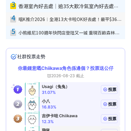
3
香港室內好去處｜逾35大歎冷氣室內好去處推介 室內活動免費避雨無懼落雨
4
唱K推介2026︱全港13大卡啦OK好去處！最平$36起 日文K都有！(附地址+收費詳情)
5
小熊維尼100週年快閃店登陸又一城 重現百畝森林經典場景／獨家限定盲盒登場／專屬DIY香水