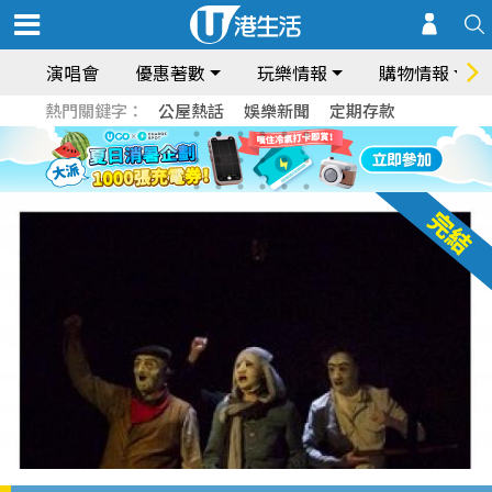
演唱會
優惠著數
玩樂情報
購物情報
熱門關鍵字：
公屋熱話
娛樂新聞
定期存款