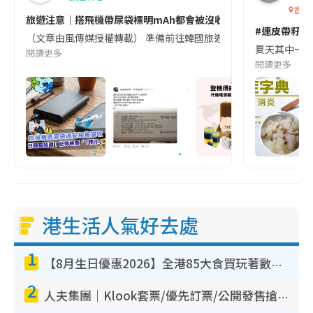
香港
旅遊注意｜搭飛機帶尿袋標明mAh都會被沒收😱出發前切記檢查「1
#連皮帶籽都
（文章由風傳媒授權轉載） 準備前往韓國旅遊的民眾，近期要特別留
夏天其中一種時
閱讀更多
閱讀更多
港生活人氣好去處
1
【8月生日優惠2026】全港85大食買玩著數攻略 自助餐/火鍋放題同行免費＋誠品/DONKI送現金券
2
人夫集團｜Klook套票/優先訂票/公開發售搶飛攻略！附票價.購票連結.場地座位表