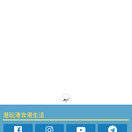
港玩港食港生活