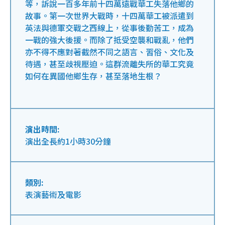
等，訴說一百多年前十四萬遠戰華工失落他鄉的
故事。第一次世界大戰時，十四萬華工被派遣到
英法與德軍交戰之西線上，從事後勤苦工，成為
一戰的強大後援。而除了抵受空襲和戰亂，他們
亦不得不應對著截然不同之語言、習俗、文化及
待遇，甚至歧視壓迫。這群流離失所的華工究竟
如何在異國他鄉生存，甚至落地生根？
演出時間:
演出全長約1小時30分鐘
類別:
表演藝術及電影