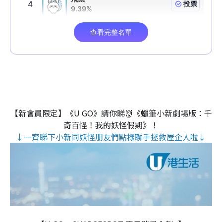
【新會員限定】《U GO》請你睇👹《蠟筆小新劇場版：千
奇百怪！我的妖怪假期》！
↓一齊睇下小新同妖怪朋友們點樣聯手拯救屋企人啦↓