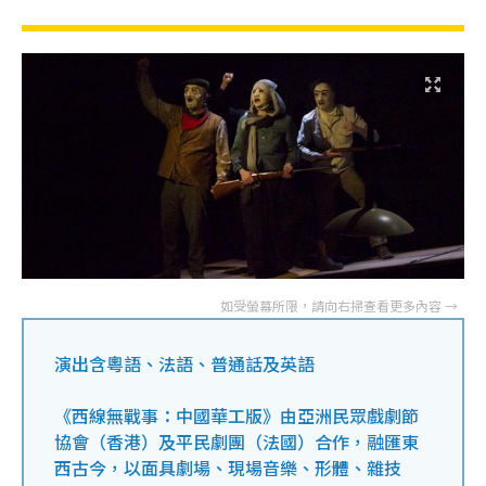
演出含粵語、法語、普通話及英語
《西線無戰事：中國華工版》由亞洲民眾戲劇節
協會（香港）及平民劇團（法國）合作，融匯東
西古今，以面具劇場、現場音樂、形體、雜技