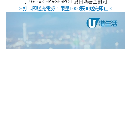
【U GO x CHARGESPOT 夏日消暑企劃⚡】
> 打卡即送充電券！限量1000張🔋送完即止 <