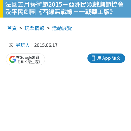
法國五月藝術節2015－亞洲民眾戲劇節協會
及平民劇團《西線無戰線－一戰華工版》
首頁
玩樂情報
活動展覽
文:
尋玩人
2015.06.17
在Google追蹤
用 App 睇文
《UHK 港生活》