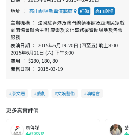
地址
高山劇場新翼演藝廳
紅磡
高山劇場
主辦機構
法國駐香港及澳門總領事館及亞洲民眾戲
劇節協會聯合主辦 康樂及文化事務署贊助場地及售票
服務
表演日期
2015年6月19-20日 (四至五) 晚上8:00
2015年6月21日 (六) 下午3:00
費用
$280, 180, 80
開售日期
2015-03-19
康文署
戲劇
文娛藝術
演唱會
更多真實評價
風傳媒
營養教
旅遊攻略
生