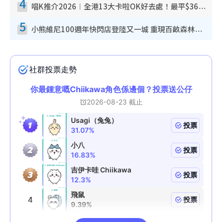
4
唱K推介2026︱全港13大卡啦OK好去處！最平$36起 日文K都有！(附地址+收費詳情)
5
小熊維尼100週年快閃店登陸又一城 重現百畝森林經典場景／獨家限定盲盒登場／專屬DIY香水