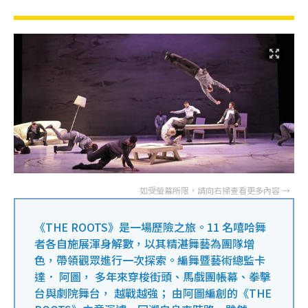
《THE ROOTS》是一場歷險之旅。11 名嘻哈舞
者各自施展渾身解數，以其精湛舞藝為團隊增
色，帶領觀眾進行一次探索。編舞暨藝術總監卡
達． 阿圖， 多年來穿梭街頭、馬戲團帳幕、拳擊
台與劇院舞台， 越戰越強； 由阿圖編創的《THE