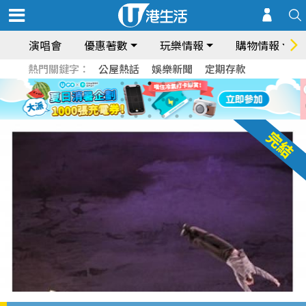
演唱會
優惠著數
玩樂情報
購物情報
熱門關鍵字：
公屋熱話
娛樂新聞
定期存款