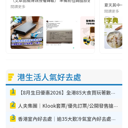
（文章由風傳媒授權轉載） 準備前往韓國旅遊的民眾，近期要特別留
夏天其中一種時
閱讀更多
閱讀更多
港生活人氣好去處
1
【8月生日優惠2026】全港85大食買玩著數攻略 自助餐/火鍋放題同行免費＋誠品/DONKI送現金券
2
人夫集團｜Klook套票/優先訂票/公開發售搶飛攻略！附票價.購票連結.場地座位表
3
香港室內好去處｜逾35大歎冷氣室內好去處推介 室內活動免費避雨無懼落雨