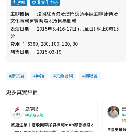
尖沙咀
香港文化中心
主辦機構
法國駐香港及澳門總領事館主辦 康樂及
文化事務署贊助場地及售票服務
表演日期
2015年5月16-17日 (六至日) 晚上8時15
分
費用
$380, 280, 180, 120, 80
開售日期
2015-03-19
康文署
舞蹈
文娛藝術
演唱會
更多真實評價
風傳媒
營養教
旅遊攻略
生
香港
旅遊注意｜搭飛機帶尿袋標明mAh都會被沒收😱出發前切記檢查「1
#連皮帶籽都