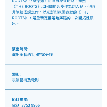
ROOTS》立意深遽，回溯自身來時路。雖然
《THE ROOTS》以阿圖的起步作為切入點，但絕
非陳腔濫調之作：以光影與氛圍造就的《THE
ROOTS》，是重新定義嘻哈舞蹈的一次開拓性演
出。
演出時間:
演出全長約1小時30分鐘
類別:
表演藝術及電影
節目查詢:
電話: 3752 9966