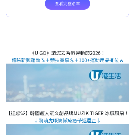
《U GO》請您去香港運動節2026！
體驗新興運動💦＋競技賽事💪＋100+運動用品攤位🔥
【送您🐯】韓國超人氣文創品牌MUZIK TIGER 冰感風扇！
↓將萌虎嘅慵懶療癒帶返屋企↓