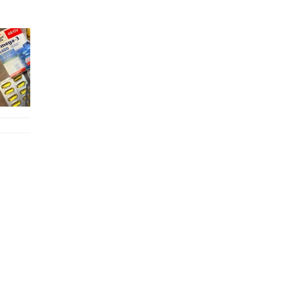
好多鮮為人知嘅好處：減肥、消水腫、降血脂、美白養顏👇 冬瓜5大功效✨ 1️⃣ 利尿