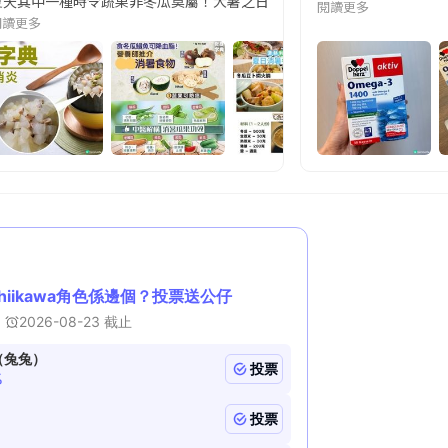
天其中一種時令蔬果非冬瓜莫屬！大暑之日，點都要飲碗冬瓜湯消暑解渴！除了解暑，冬瓜仲有
閱讀更多
閱讀更多