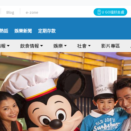
Blog
e-zone
U GO搵好去處
熱話
娛樂新聞
定期存款
情報
飲食情報
娛樂
社會
影片專區