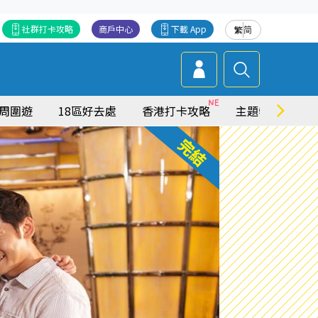
社群打卡攻略
商戶中心
下載 App
繁
简
周圍遊
18區好去處
香港打卡攻略
主題特集