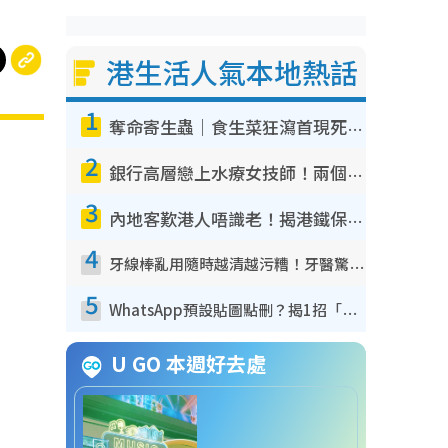
港生活人氣本地熱話
1
奪命寄生蟲｜食生菜狂瀉首現死者！疫潮惡化錄1.8萬宗病例 揭洗菜3大謬誤
2
銀行高層戀上水療女技師！兩個月借128萬驚覺「沉船」沉落火海 揭背後疑似邪教操控賣淫
3
內地客歎港人唔識老！揭港鐵保鮮級冷氣 港人求放過：咪投訴
4
牙線棒亂用隨時越清越污糟！牙醫驚揭盲目過戶細菌恐致蛀牙：呢種先係日常真保養
5
WhatsApp預設貼圖點刪？揭1招「反向操作」還原簡潔介面 附3步實測教學
U GO 本週好去處