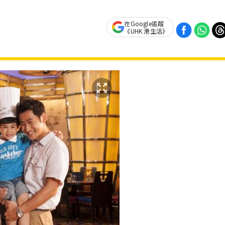
在Google追蹤
《UHK 港生活》