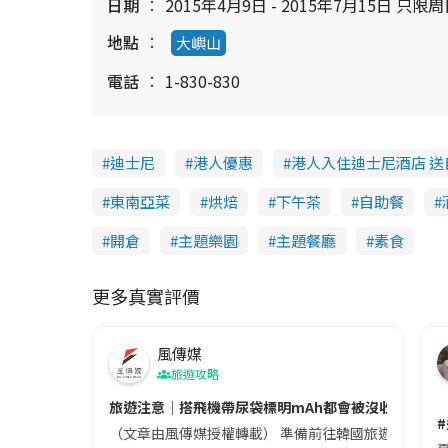
日期
2015年4月9日 - 2015年7月15日 只
地點
大嶼山
電話
1-830-830
迪士尼
港人優惠
港人入住迪士尼酒店 送
東南亞菜
烘焙
下午茶
自助餐
開倉
主題樂園
主題餐廳
素食
更多真實評價
風傳媒
旅遊攻略
旅遊注意｜搭飛機帶尿袋標明mAh都會被沒收😱出發前
（文章由風傳媒授權轉載） 準備前往韓國旅遊的民眾，