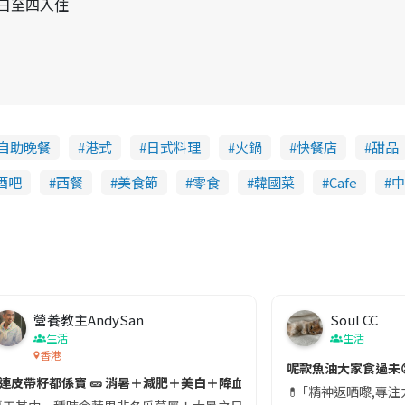
限周日至四入住
自助晚餐
港式
日式料理
火鍋
快餐店
甜品
酒吧
西餐
美食節
零食
韓國菜
Cafe
中
營養教主AndySan
Soul CC
生活
生活
香港
切記檢查「1標示」🚨
呢款魚油大家食過未
#連皮帶籽都係寶 🥒 消暑＋減肥＋美白＋降血脂
近期要特別留意隨身行李中的行動電源。一名旅客日前在機場安檢時，明明攜
💊 ｢精神返晒嚟,專