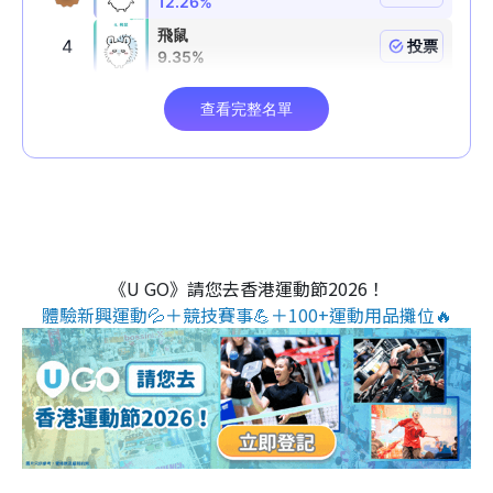
《U GO》請您去香港運動節2026！
體驗新興運動💦＋競技賽事💪＋100+運動用品攤位🔥