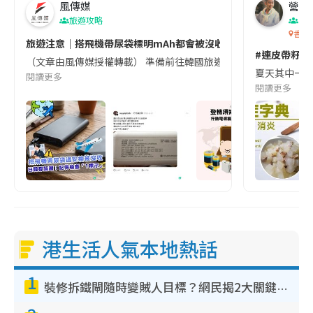
風傳媒
營養教
旅遊攻略
生
香港
旅遊注意｜搭飛機帶尿袋標明mAh都會被沒收😱出發前切記檢查「1
#連皮帶籽都
（文章由風傳媒授權轉載） 準備前往韓國旅遊的民眾，近期要特別留
夏天其中一種時
閱讀更多
閱讀更多
港生活人氣本地熱話
1
裝修拆鐵閘隨時變賊人目標？網民揭2大關鍵用途：裝新式等於白裝？附新舊鐵閘分別