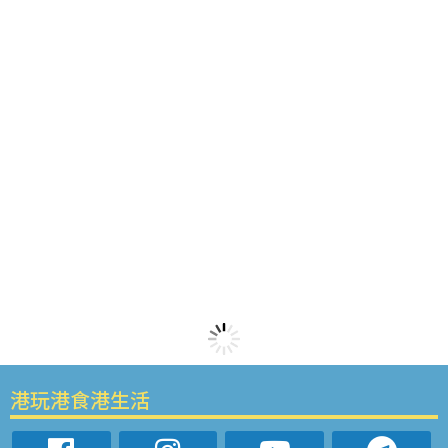
港玩港食港生活