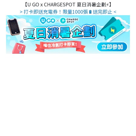
【U GO x CHARGESPOT 夏日消暑企劃⚡】
> 打卡即送充電券！限量1000張🔋送完即止 <