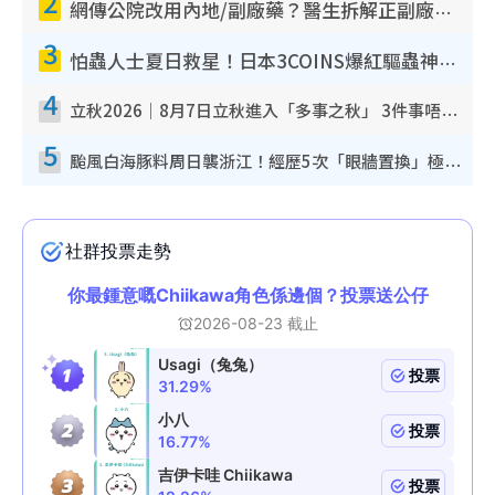
2
網傳公院改用內地/副廠藥？醫生拆解正副廠分別 揭4類人換藥隨時出事
3
怕蟲人士夏日救星！日本3COINS爆紅驅蟲神器$45起 1招「全程免觸碰」輕鬆搞定小強
4
立秋2026｜8月7日立秋進入「多事之秋」 3件事唔做得！專家教6招開運 清枱頭／銀包納氣接好運
5
颱風白海豚料周日襲浙江！經歷5次「眼牆置換」極罕見 成登陸內地最長途颱風