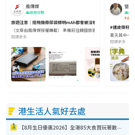
風傳媒
營養教
旅遊攻略
生
香港
旅遊注意｜搭飛機帶尿袋標明mAh都會被沒收😱出發前切記檢查「1
#連皮帶籽都
（文章由風傳媒授權轉載） 準備前往韓國旅遊的民眾，近期要特別留
夏天其中一種時
閱讀更多
閱讀更多
港生活人氣好去處
1
【8月生日優惠2026】全港85大食買玩著數攻略 自助餐/火鍋放題同行免費＋誠品/DONKI送現金券