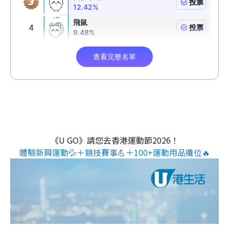
《U GO》請您去香港運動節2026！
體驗新興運動💦＋競技賽事💪＋100+運動用品攤位🔥