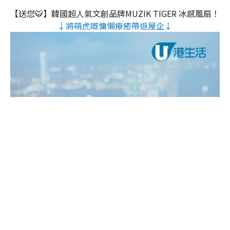
【送您🐯】韓國超人氣文創品牌MUZIK TIGER 冰感風扇！
↓將萌虎嘅慵懶療癒帶返屋企↓