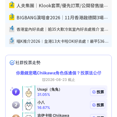
2
人夫集團｜Klook套票/優先訂票/公開發售搶飛攻略！附票價.購票連結.場地座位表
3
BIGBANG演唱會2026｜11月香港啟德開3場！實名制VIP申請、優先購票攻略
4
香港室內好去處｜逾35大歎冷氣室內好去處推介 室內活動免費避雨無懼落雨
5
唱K推介2026︱全港13大卡啦OK好去處！最平$36起 日文K都有！(附地址+收費詳情)