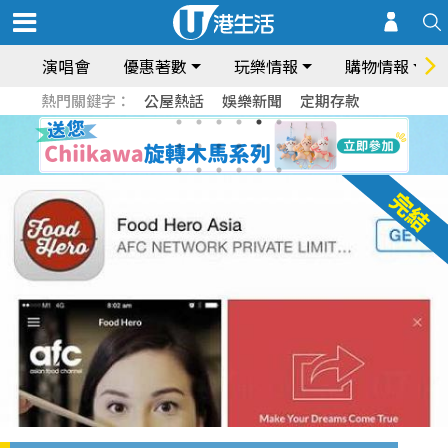
演唱會
優惠著數
玩樂情報
購物情報
熱門關鍵字：
公屋熱話
娛樂新聞
定期存款