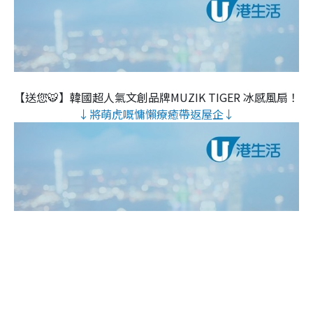
【送您🐯】韓國超人氣文創品牌MUZIK TIGER 冰感風扇！
↓將萌虎嘅慵懶療癒帶返屋企↓