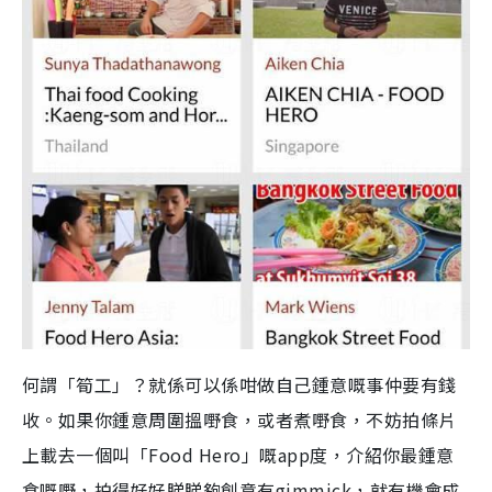
何謂「筍工」？就係可以係咁做自己鍾意嘅事仲要有錢
收。如果你鍾意周圍搵嘢食，或者煮嘢食，不妨拍條片
上載去一個叫「Food Hero」嘅app度，介紹你最鍾意
食嘅嘢，拍得好好睇睇夠創意有gimmick，就有機會成