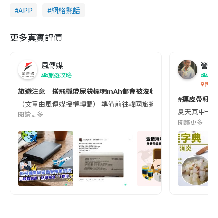
APP
網絡熱話
更多真實評價
風傳媒
營養教
旅遊攻略
生
香港
旅遊注意｜搭飛機帶尿袋標明mAh都會被沒收😱出發前切記檢查「1
#連皮帶籽都
（文章由風傳媒授權轉載） 準備前往韓國旅遊的民眾，近期要特別留
夏天其中一種時
閱讀更多
閱讀更多