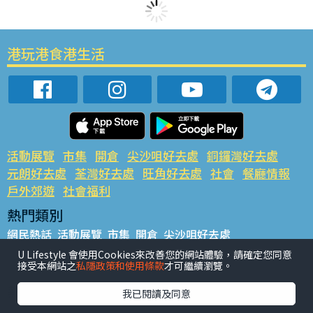
港玩港食港生活
活動展覽
市集
開倉
尖沙咀好去處
銅鑼灣好去處
元朗好去處
荃灣好去處
旺角好去處
社會
餐廳情報
戶外郊遊
社會福利
熱門類別
網民熱話
活動展覽
市集
開倉
尖沙咀好去處
銅鑼灣好去處
元朗好去處
荃灣好去處
旺角好去處
社會
U Lifestyle 會使用Cookies來改善您的網站體驗，請確定您同意
接受本網站之
私隱政策和使用條款
才可繼續瀏覽。
餐廳情報
戶外郊遊
熱門標籤
我已閱讀及同意
#UGO搵好去處
#人氣活動推介
#美食社群熱話