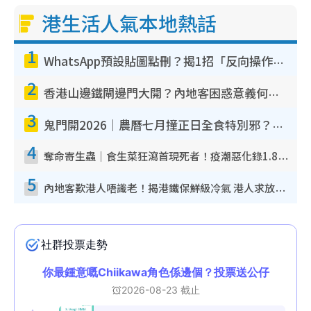
港生活人氣本地熱話
1
WhatsApp預設貼圖點刪？揭1招「反向操作」還原簡潔介面 附3步實測教學
2
香港山邊鐵閘邊門大開？內地客困惑意義何在！網民神回覆：呢種叫法理性防禦
3
鬼門開2026｜農曆七月撞正日全食特別邪？專家警告切忌做一事！揭4大禁忌+2招保平安
4
奪命寄生蟲｜食生菜狂瀉首現死者！疫潮惡化錄1.8萬宗病例 揭洗菜3大謬誤
5
內地客歎港人唔識老！揭港鐵保鮮級冷氣 港人求放過：咪投訴