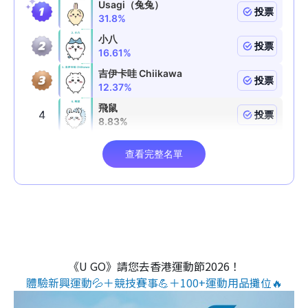
《U GO》請您去香港運動節2026！
體驗新興運動💦＋競技賽事💪＋100+運動用品攤位🔥