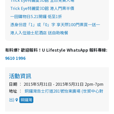
Trick Eye特麗愛3D館 生日免費入場
Trick Eye特麗愛3D館 港人門票半價
一田購物日5.21開鑼 低至1折
憑身份證「1」或「0」字 享天際100門票買一送一
港人入住迪士尼酒店 送自助晚餐
有料爆? 歡迎報料！U Lifestyle WhatsApp 報料專線:
9610 1996
活動資訊
日期
2015年5月31日 - 2015年5月31日 2pm-7pm
地址
銅鑼灣告士打道281號怡東廣場 (世貿中心對
出)
銅鑼灣