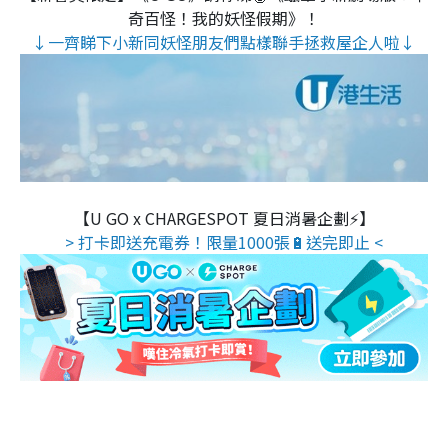
奇百怪！我的妖怪假期》！
↓一齊睇下小新同妖怪朋友們點樣聯手拯救屋企人啦↓
【U GO x CHARGESPOT 夏日消暑企劃⚡】
> 打卡即送充電券！限量1000張🔋送完即止 <