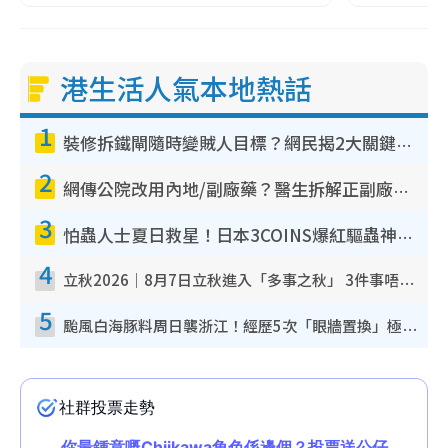
港生活人氣本地熱話
1
裝修拆鐵閘隨時變賊人目標？網民揭2大關鍵用途：裝新式等於白裝？附新舊鐵閘分別
2
網傳公院改用內地/副廠藥？醫生拆解正副廠分別 揭4類人換藥隨時出事
3
怕蟲人士夏日救星！日本3COINS爆紅驅蟲神器$45起 1招「全程免觸碰」輕鬆搞定小強
4
立秋2026｜8月7日立秋進入「多事之秋」 3件事唔做得！專家教6招開運 清枱頭／銀包納氣接好運
5
颱風白海豚料周日襲浙江！經歷5次「眼牆置換」極罕見 成登陸內地最長途颱風