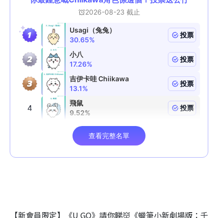
【新會員限定】《U GO》請你睇👹《蠟筆小新劇場版：千