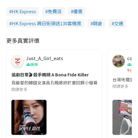
HK Express
免費派
優惠
HK Express 周日街頭送130套機票
開倉
交通
更多真實評價
Just_A_Girl_eats
co c
娛樂
吹
台灣
追劇日常🎬 殺手媽咪 A Bona Fide Killer
台灣地鐵宣
我最愛的韓國女演員孔曉振終於要回歸小螢幕啦!這次的劇本改編自同名
閱讀更多
閱讀更多