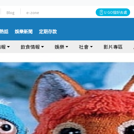
Blog
e-zone
U GO搵好去處
熱話
娛樂新聞
定期存款
情報
飲食情報
娛樂
社會
影片專區