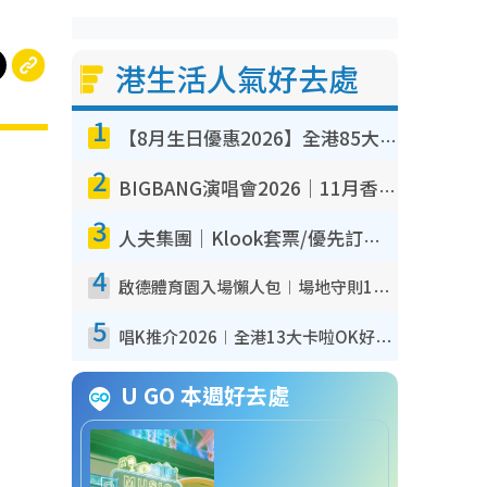
港生活人氣好去處
1
【8月生日優惠2026】全港85大食買玩著數攻略 自助餐/火鍋放題同行免費＋誠品/DONKI送現金券
2
BIGBANG演唱會2026｜11月香港啟德開3場！實名制VIP申請、優先購票攻略
3
人夫集團｜Klook套票/優先訂票/公開發售搶飛攻略！附票價.購票連結.場地座位表
4
啟德體育園入場懶人包︱場地守則12違禁品不可進場准帶細水樽但全場禁樽蓋！應援牌有限制！
5
唱K推介2026︱全港13大卡啦OK好去處！最平$36起 日文K都有！(附地址+收費詳情)
U GO 本週好去處