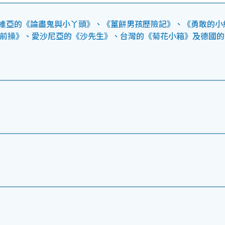
脫維亞的《論盡鬼與小丫頭》、《薑餅男孩歷險記》、《勇敢的小
向前操》、愛沙尼亞的《沙先生》、台灣的《菊花小箱》及德國的