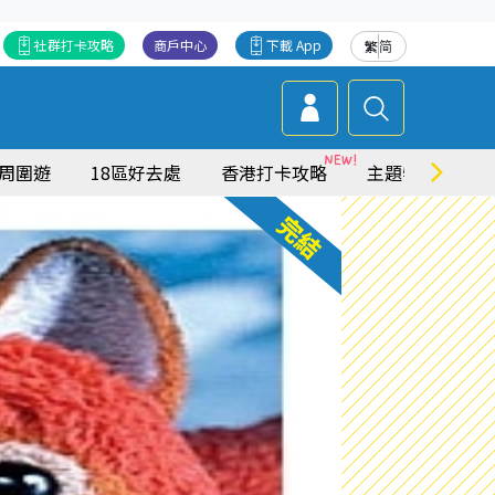
社群打卡攻略
商戶中心
下載 App
繁
简
周圍遊
18區好去處
香港打卡攻略
主題特集