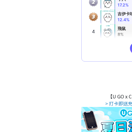
【U GO x
> 打卡即送充