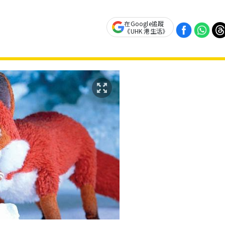
在Google追蹤
《UHK 港生活》