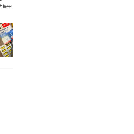
帶的行動電源機身已標示「10000mAh」，卻仍被要求當場丟棄，讓他
注力提升!｣ 長時間對住電腦､剪片寫稿,成日覺得眼睛乾澀､腦袋好似｢斷線｣｡試咗
好多鮮為人知嘅好處：減肥、消水腫、降血脂、美白養顏👇 冬瓜5大功效✨ 1️⃣ 利尿