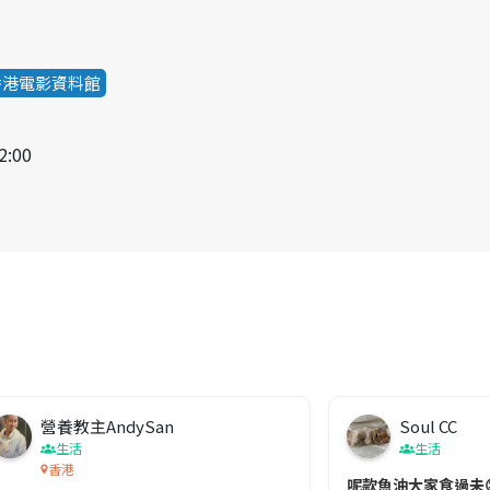
香港電影資料館
2:00
營養教主AndySan
Soul CC
生活
生活
香港
切記檢查「1標示」🚨
呢款魚油大家食過未