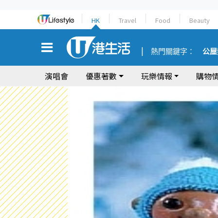
HK
Travel
Food
Beauty
熱門關鍵字：
公屋
演唱會
優惠著數
玩樂情報
購物