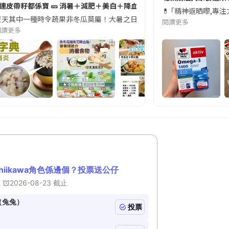
#連皮帶籽都係寶 🥒 消暑＋減肥＋美白＋降血脂
近期要特別留意隨身行李中的行動電源。一名旅客日前在機場安檢時，明明攜
💊 ｢精神返晒嚟,專
天其中一種時令蔬果非冬瓜莫屬！大暑之日，點都要飲碗冬瓜湯消暑解渴！除了解暑，冬瓜仲有
閱讀更多
閱讀更多