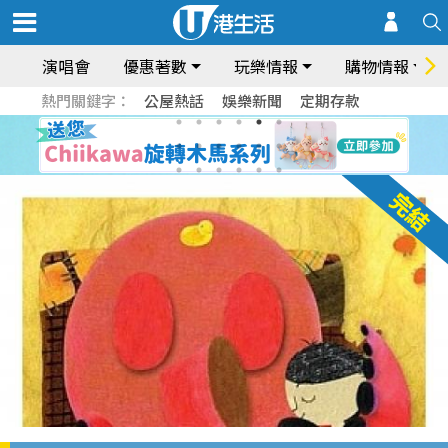
演唱會
優惠著數
玩樂情報
購物情報
熱門關鍵字：
公屋熱話
娛樂新聞
定期存款