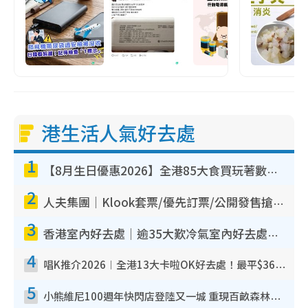
港生活人氣好去處
1
【8月生日優惠2026】全港85大食買玩著數攻略 自助餐/火鍋放題同行免費＋誠品/DONKI送現金券
2
人夫集團｜Klook套票/優先訂票/公開發售搶飛攻略！附票價.購票連結.場地座位表
3
香港室內好去處｜逾35大歎冷氣室內好去處推介 室內活動免費避雨無懼落雨
4
唱K推介2026︱全港13大卡啦OK好去處！最平$36起 日文K都有！(附地址+收費詳情)
5
小熊維尼100週年快閃店登陸又一城 重現百畝森林經典場景／獨家限定盲盒登場／專屬DIY香水