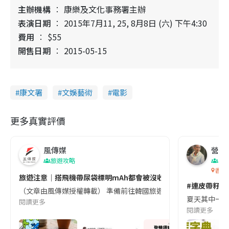
主辦機構
康樂及文化事務署主辦
表演日期
2015年7月11, 25, 8月8日 (六) 下午4:30
費用
$55
開售日期
2015-05-15
康文署
文娛藝術
電影
更多真實評價
風傳媒
營養教
旅遊攻略
生
香港
旅遊注意｜搭飛機帶尿袋標明mAh都會被沒收😱出發前切記檢查「1
#連皮帶籽都
（文章由風傳媒授權轉載） 準備前往韓國旅遊的民眾，近期要特別留
夏天其中一種時
閱讀更多
閱讀更多