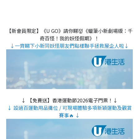
【新會員限定】《U GO》請你睇👹《蠟筆小新劇場版：千
奇百怪！我的妖怪假期》！
↓一齊睇下小新同妖怪朋友們點樣聯手拯救屋企人啦↓
↓ 【免費送】香港運動節2026電子門票！↓
↓ 設過百運動用品攤位 / 可現場體驗多項新穎運動及觀賞
賽事🔥 ↓