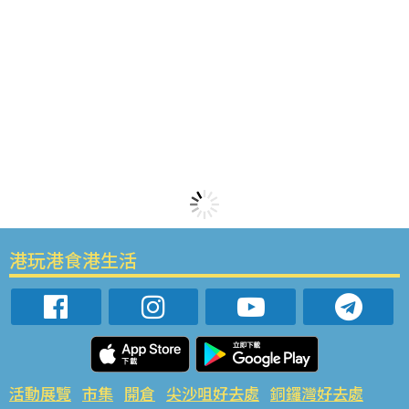
港玩港食港生活
活動展覽
市集
開倉
尖沙咀好去處
銅鑼灣好去處