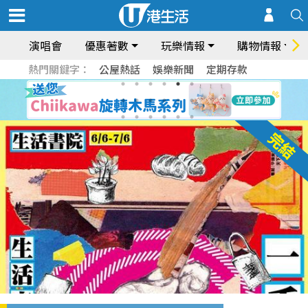
演唱會
優惠著數
玩樂情報
購物情報
熱門關鍵字：
公屋熱話
娛樂新聞
定期存款