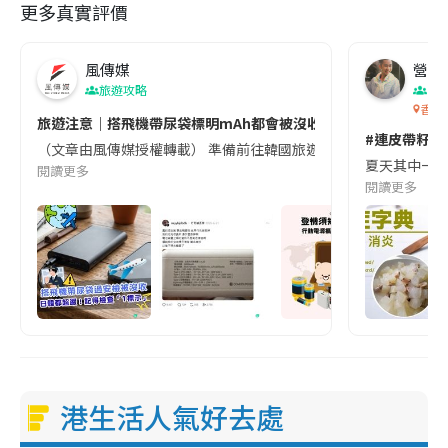
更多真實評價
風傳媒
營養教
旅遊攻略
生
香港
旅遊注意｜搭飛機帶尿袋標明mAh都會被沒收😱出發前切記檢查「1
#連皮帶籽都
（文章由風傳媒授權轉載） 準備前往韓國旅遊的民眾，近期要特別留
夏天其中一種時
閱讀更多
閱讀更多
港生活人氣好去處