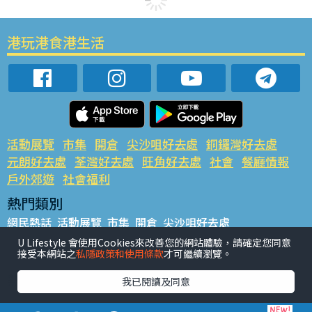
港玩港食港生活
活動展覽
市集
開倉
尖沙咀好去處
銅鑼灣好去處
元朗好去處
荃灣好去處
旺角好去處
社會
餐廳情報
戶外郊遊
社會福利
熱門類別
網民熱話
活動展覽
市集
開倉
尖沙咀好去處
銅鑼灣好去處
元朗好去處
荃灣好去處
旺角好去處
社會
U Lifestyle 會使用Cookies來改善您的網站體驗，請確定您同意
接受本網站之
私隱政策和使用條款
才可繼續瀏覽。
餐廳情報
戶外郊遊
熱門標籤
我已閱讀及同意
#UGO搵好去處
#人氣活動推介
#美食社群熱話