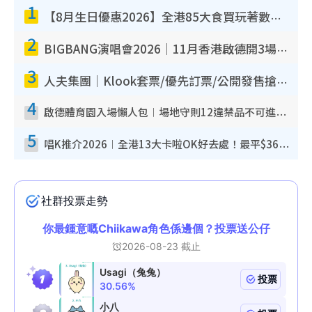
1
【8月生日優惠2026】全港85大食買玩著數攻略 自助餐/火鍋放題同行免費＋誠品/DONKI送現金券
2
BIGBANG演唱會2026｜11月香港啟德開3場！實名制VIP申請、優先購票攻略
3
人夫集團｜Klook套票/優先訂票/公開發售搶飛攻略！附票價.購票連結.場地座位表
4
啟德體育園入場懶人包︱場地守則12違禁品不可進場准帶細水樽但全場禁樽蓋！應援牌有限制！
5
唱K推介2026︱全港13大卡啦OK好去處！最平$36起 日文K都有！(附地址+收費詳情)