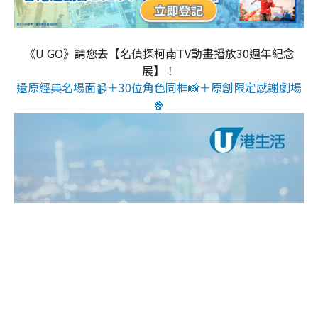
《U GO》請您去【名偵探柯南TV動畫播放30週年紀念
展】！
還原經典名場面📹＋30位角色同框📸＋原創限定感謝劇場
🍿