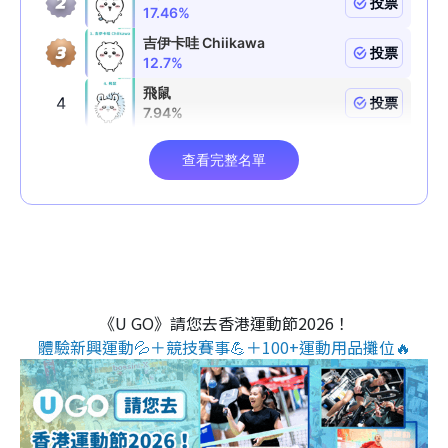
《U GO》請您去香港運動節2026！
體驗新興運動💦＋競技賽事💪＋100+運動用品攤位🔥