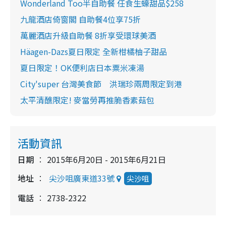
Wonderland Too半自助餐 任食生蠔甜品$258
九龍酒店倚窗閣 自助餐4位享75折
萬麗酒店升級自助餐 8折享受環球美酒
Häagen-Dazs夏日限定 全新柑橘柚子甜品
夏日限定！OK便利店日本粟米凍湯
City'super 台灣美食節 洪瑞珍兩周限定到港
太平清醮限定! 麥當勞再推脆香素菇包
活動資訊
日期
2015年6月20日 - 2015年6月21日
地址
尖沙咀廣東道33號
尖沙咀
電話
2738-2322