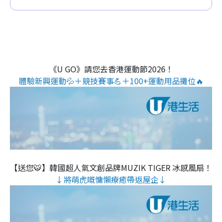
《U GO》請您去香港運動節2026！
體驗新興運動💦＋競技賽事💪＋100+運動用品攤位🔥
【送您🐯】韓國超人氣文創品牌MUZIK TIGER 冰感風扇！
↓將萌虎嘅慵懶療癒帶返屋企↓