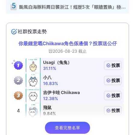
5
颱風白海豚料周日襲浙江！經歷5次「眼牆置換」極罕見 成登陸內地最長途颱風