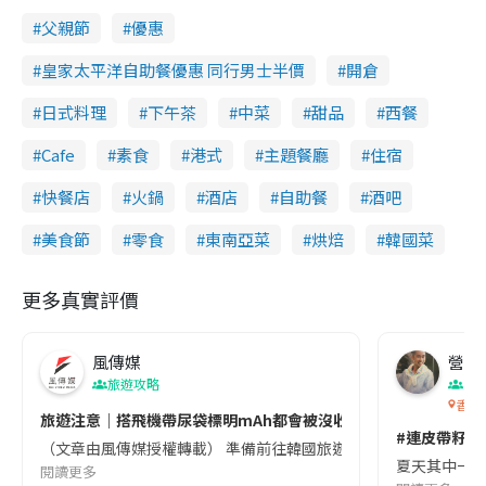
父親節
優惠
皇家太平洋自助餐優惠 同行男士半價
開倉
日式料理
下午茶
中菜
甜品
西餐
Cafe
素食
港式
主題餐廳
住宿
快餐店
火鍋
酒店
自助餐
酒吧
美食節
零食
東南亞菜
烘焙
韓國菜
更多真實評價
風傳媒
營養教
旅遊攻略
生
香港
旅遊注意｜搭飛機帶尿袋標明mAh都會被沒收😱出發前切記檢查「1
#連皮帶籽都
（文章由風傳媒授權轉載） 準備前往韓國旅遊的民眾，近期要特別留
夏天其中一種時
閱讀更多