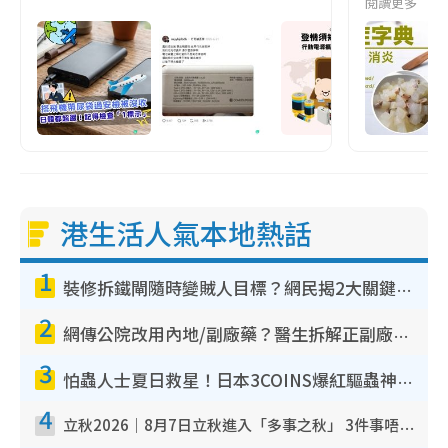
閱讀更多
港生活人氣本地熱話
1
裝修拆鐵閘隨時變賊人目標？網民揭2大關鍵用途：裝新式等於白裝？附新舊鐵閘分別
2
網傳公院改用內地/副廠藥？醫生拆解正副廠分別 揭4類人換藥隨時出事
3
怕蟲人士夏日救星！日本3COINS爆紅驅蟲神器$45起 1招「全程免觸碰」輕鬆搞定小強
4
立秋2026｜8月7日立秋進入「多事之秋」 3件事唔做得！專家教6招開運 清枱頭／銀包納氣接好運