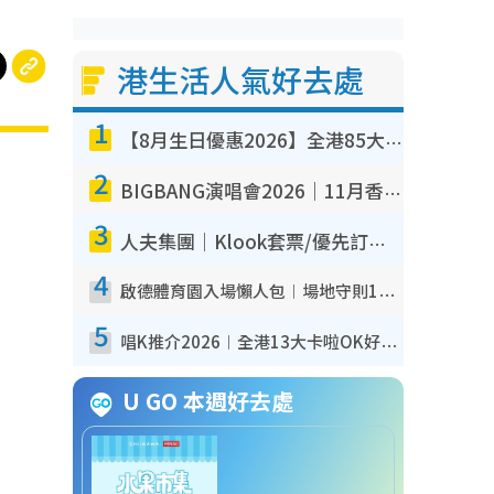
港生活人氣好去處
1
【8月生日優惠2026】全港85大食買玩著數攻略 自助餐/火鍋放題同行免費＋誠品/DONKI送現金券
2
BIGBANG演唱會2026｜11月香港啟德開3場！實名制VIP申請、優先購票攻略
3
人夫集團｜Klook套票/優先訂票/公開發售搶飛攻略！附票價.購票連結.場地座位表
4
啟德體育園入場懶人包︱場地守則12違禁品不可進場准帶細水樽但全場禁樽蓋！應援牌有限制！
5
唱K推介2026︱全港13大卡啦OK好去處！最平$36起 日文K都有！(附地址+收費詳情)
U GO 本週好去處