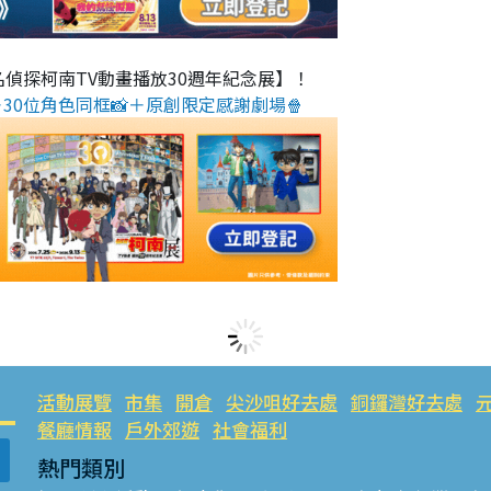
名偵探柯南TV動畫播放30週年紀念展】！
30位角色同框📸＋原創限定感謝劇場🍿
活動展覽
市集
開倉
尖沙咀好去處
銅鑼灣好去處
餐廳情報
戶外郊遊
社會福利
熱門類別