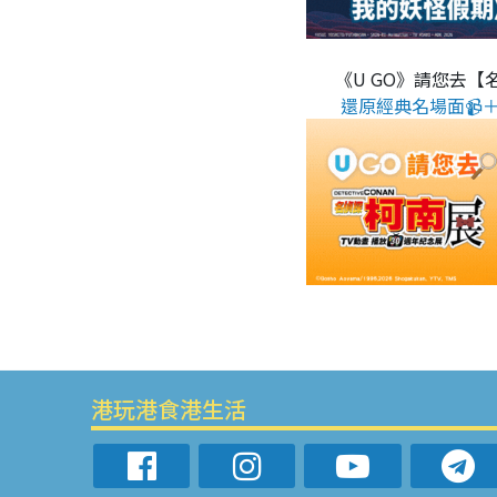
《U GO》請您去【
還原經典名場面📹＋
港玩港食港生活