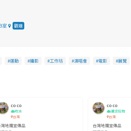
B室
觀塘
運動
攝影
工作坊
演唱會
電影
展覽
co co
co co
吹水
潮流玩物
台灣
台灣
台灣地鐵宣傳品
台灣地鐵宣傳品
本改編自同名網絡漫畫,故事主軸圍繞女主角柳寶娜 —— 表面上是一間公司