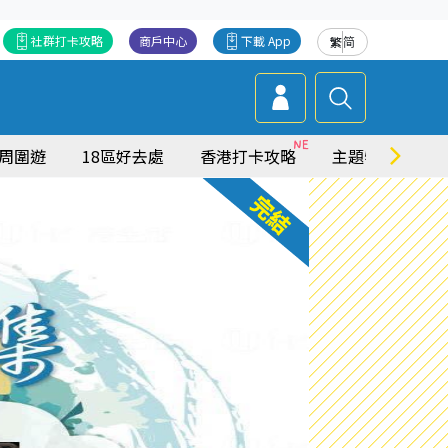
社群打卡攻略
商戶中心
下載 App
繁
简
周圍遊
18區好去處
香港打卡攻略
主題特集