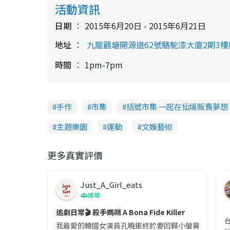
活動資訊
日期
2015年6月20日 - 2015年6月21日
地址
九龍觀塘開源道62號駱駝漆大廈2期3樓
時間
1pm-7pm
手作
市集
括號市集 一起在仙境販賣夢想
主題樂園
運動
文娛藝術
更多真實評價
Just_A_Girl_eats
娛樂
追劇日常🎬 殺手媽咪 A Bona Fide Killer
我最愛的韓國女演員孔曉振終於要回歸小螢幕啦!這次的劇