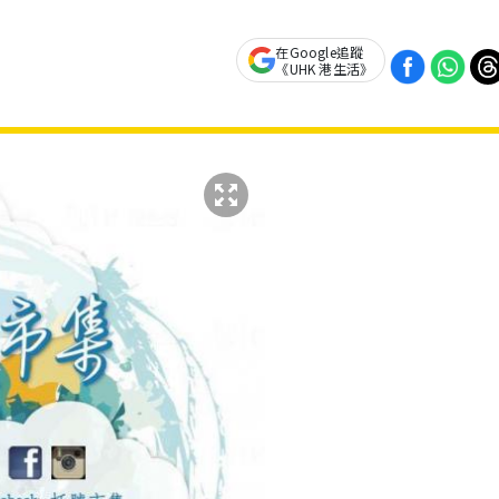
在Google追蹤
《UHK 港生活》