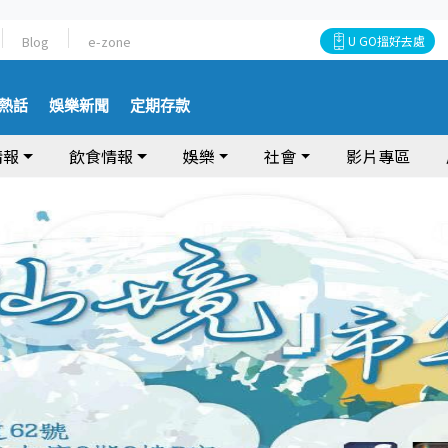
Blog
e-zone
U GO搵好去處
熱話
娛樂新聞
定期存款
情報
飲食情報
娛樂
社會
影片專區