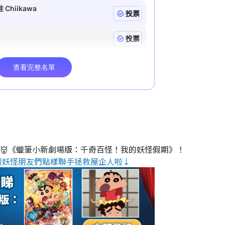
睇👹《蠟筆小新劇場版：千奇百怪！我的妖怪假期》！
同妖怪朋友們點樣聯手拯救屋企人啦↓