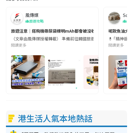
風傳媒
Soul
旅遊攻略
生
旅遊注意｜搭飛機帶尿袋標明mAh都會被沒收😱出發前切記檢查「1
呢款魚油大家
（文章由風傳媒授權轉載） 準備前往韓國旅遊的民眾，近期要特別留
💊 ｢精神返
閱讀更多
閱讀更多
港生活人氣本地熱話
1