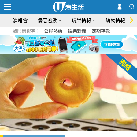
演唱會
優惠著數
玩樂情報
購物情報
熱門關鍵字：
公屋熱話
娛樂新聞
定期存款