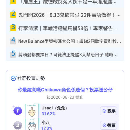
「居屋王」啟德啟悅苑入伙不足一年淪甩漏之王！插頭噴火花致大停電 多戶業主全屋家電報銷
2
鬼門開2026｜8.13鬼節禁忌 22件事唔做得！燒肉、刺身要少食？半夜勿吹口哨/打呢個電話
3
行李清潔｜車轆污糟過馬桶58倍！專家警告忌用酒精抹 教1招免污手除菌
4
New Balance型號密碼大公開！識睇2個數字買鞋秒知功能免中伏 附5大熱門鞋款
5
剪頭髮都要擇日？司徒法正提醒3大禁忌日子 隨時剪走財運！呢日剪髮恐「剪壽命」？