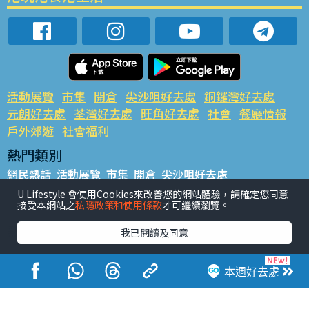
活動展覽
市集
開倉
尖沙咀好去處
銅鑼灣好去處
元朗好去處
荃灣好去處
旺角好去處
社會
餐廳情報
戶外郊遊
社會福利
熱門類別
網民熱話
活動展覽
市集
開倉
尖沙咀好去處
銅鑼灣好去處
元朗好去處
荃灣好去處
旺角好去處
社會
U Lifestyle 會使用Cookies來改善您的網站體驗，請確定您同意
接受本網站之
私隱政策和使用條款
才可繼續瀏覽。
餐廳情報
戶外郊遊
熱門標籤
我已閱讀及同意
#UGO搵好去處
#人氣活動推介
#美食社群熱話
#親子玩樂好去處
#ULifestyle應用程式
#限時搶
本週好去處
#UJetso禮物放送
#ULifestyle商戶中心
#著數
#網絡熱話