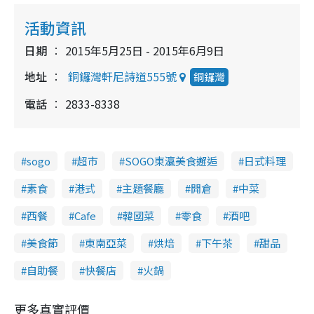
活動資訊
日期
2015年5月25日 - 2015年6月9日
地址
銅鑼灣軒尼詩道555號
銅鑼灣
電話
2833-8338
sogo
超市
SOGO東瀛美食邂逅
日式料理
素食
港式
主題餐廳
開倉
中菜
西餐
Cafe
韓國菜
零食
酒吧
美食節
東南亞菜
烘焙
下午茶
甜品
自助餐
快餐店
火鍋
更多真實評價