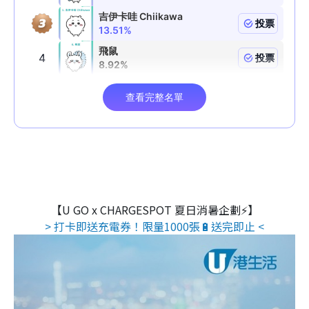
【U GO x CHARGESPOT 夏日消暑企劃⚡】
> 打卡即送充電券！限量1000張🔋送完即止 <