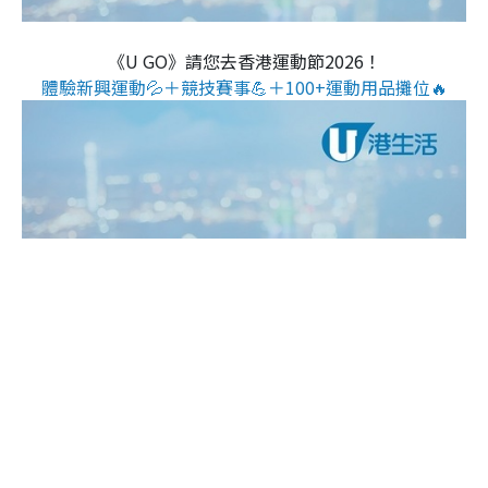
《U GO》請您去香港運動節2026！
體驗新興運動💦＋競技賽事💪＋100+運動用品攤位🔥