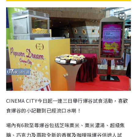
CINEMA CITY今日起一連三日舉行爆谷試食活動，喜歡
食爆谷的小記聽到已經流口水喇！
場內有6款至尊爆谷包括芝味粟米、粟米濃湯、超級焦
糖、巧克力及兩款全新的香蕉及咖哩味爆谷供途人試