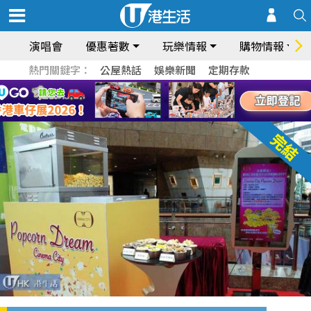
演唱會
優惠著數
玩樂情報
購物情報
熱門關鍵字：
公屋熱話
娛樂新聞
定期存款