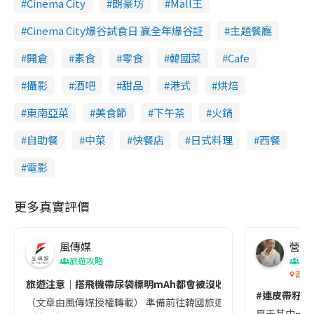
Cinema City
朗豪坊
Mall王
Cinema City爆谷試食日 贏全年爆谷証
主題餐廳
開倉
素食
零食
韓國菜
Cafe
攝影
酒吧
甜品
港式
烘焙
東南亞菜
美食節
下午茶
火鍋
自助餐
中菜
快餐店
日式料理
西餐
電影
更多真實評價
風傳媒
營養教
旅遊攻略
生
香港
旅遊注意｜搭飛機帶尿袋標明mAh都會被沒收😱出發前切記檢查「1
#連皮帶籽都
（文章由風傳媒授權轉載） 準備前往韓國旅遊的民眾，近期要特別留
夏天其中一種時