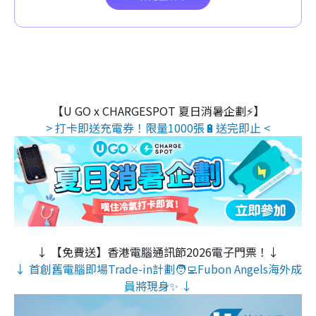
【U GO x CHARGESPOT 夏日消暑企劃⚡】
> 打卡即送充電券！限量1000張🔋送完即止 <
↓ 【免費送】香港電腦通訊節2026電子門票！↓
↓ 首創舊電腦即場Trade-in計劃🧑‍💻Fubon Angels海外成
員將現身✨ ↓