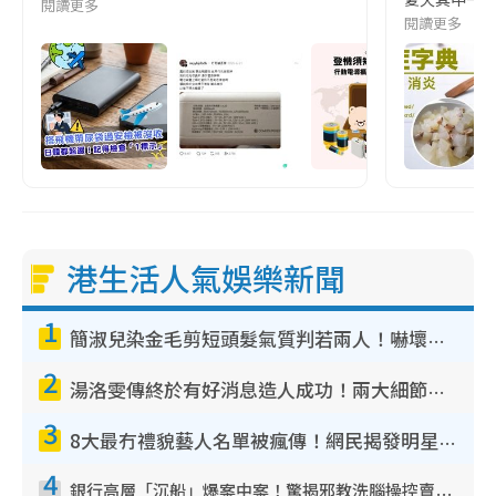
閱讀更多
閱讀更多
港生活人氣娛樂新聞
1
簡淑兒染金毛剪短頭髮氣質判若兩人！嚇壞老公麥大力都認唔出：「你做咩事？」
2
湯洛雯傳終於有好消息造人成功！兩大細節曝孕味極濃惹猜測：大肚婆先會咁！
3
8大最冇禮貌藝人名單被瘋傳！網民揭發明星真面目 一致數臭呢位係無品天花板？
4
銀行高層「沉船」爆案中案！驚揭邪教洗腦操控賣淫被吞600萬 幕後黑手講多錯多